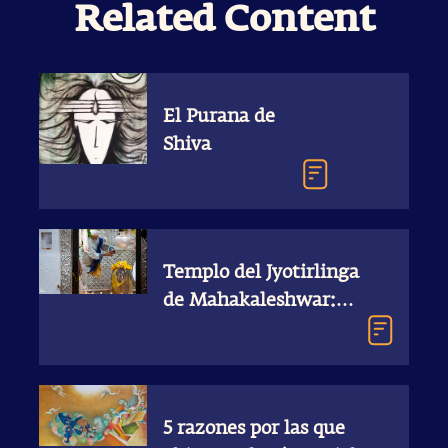
Related Content
El Purana de
Shiva
Templo del Jyotirlinga
de Mahakaleshwar:
Â¿QuÃ© hace que
este shivalinga sea
tan poderoso?
5 razones por las que