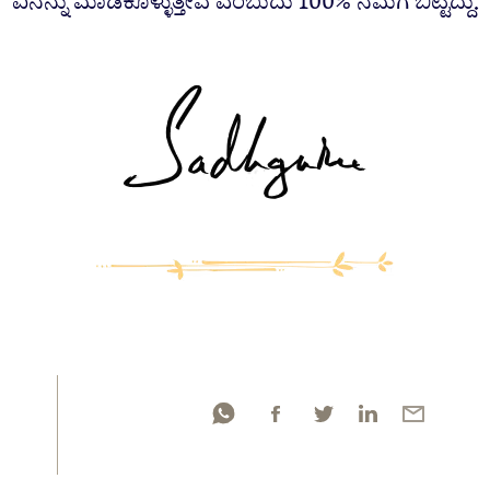
ಏನನ್ನು ಮಾಡಿಕೊಳ್ಳುತ್ತೇವೆ ಎಂಬುದು 100% ನಮಗೆ ಬಿಟ್ಟಿದ್ದು.