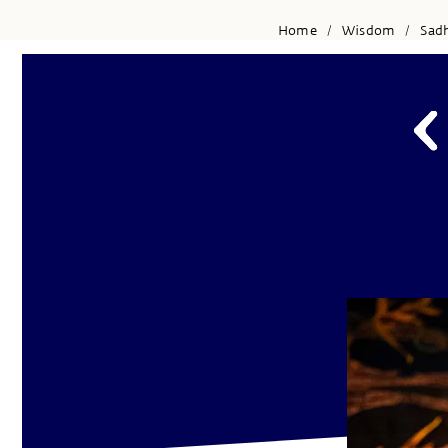
Home
Wisdom
Sad
/
/