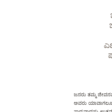
ಎ
ಜನರು ತಮ್ಮ ಜೀವನವ
ಅವರು ಯಾವಾಗಲೂ ತಮ್ಮ
ಸಾಧ್ಯವಾದಷ್ಟು ಉತ್