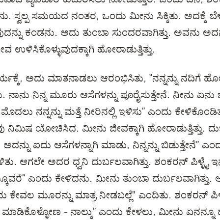
. ಸ್ವಲ್ಪ ಸಮಯದ ನಂತರ, ಒಂದು ಮೀನು ಸಿಕ್ಕಿತು. ಅದಕ್ಕೆ ಬೆಳ್
ಿರುವುದನ್ನು ಕಂಡನು. ಅದು ತುಂಬಾ ಸುಂದರವಾಗಿತ್ತು. ಅವನು ಅದನ್ನ
 ಉಳಿಸಿಕೊಳ್ಳುವುದಕ್ಕಾಗಿ ಹೋರಾಡುತ್ತಿತ್ತು.
ಕ್ಕೆ, ಅದು ಮಾತನಾಡಲು ಆರಂಭಿಸಿತು, “ನನ್ನನ್ನು ನದಿಗೆ ಹೋಗ
ಳಿಸು. ನಾನು ನಿನ್ನ ಮೂರು ಆಸೆಗಳನ್ನು ಪೂರೈಸುತ್ತೇನೆ. ನೀನು ಏ
ದಲು ನನ್ನನ್ನು ಮತ್ತೆ ನೀರಿನಲ್ಲಿ ಇಳಿಸು” ಎಂದು ಕೇಳಿಕೊಂಡಿತ
ು ನಿಮಿಷ ಯೋಚಿಸಿದ. ಮೀನು ಜೀವಕ್ಕಾಗಿ ಹೋರಾಡುತ್ತಿತ್ತು. ದುರ್ಬ
ದನ್ನು ಐದು ಆಸೆಗಳನ್ನಾಗಿ ಮಾಡು, ನಿನ್ನನ್ನು ಬಿಡುತ್ತೇನೆ” ಎಂ
ು. ಆಗಲೇ ಅದರ ಧ್ವನಿ ದುರ್ಬಲವಾಗಿತ್ತು. ಶಂಕರನ್ ಪಿಳ್ಳೈ ಇನ
್ಕೂವರೆ” ಎಂದು ಕೇಳಿದನು. ಮೀನು ತುಂಬಾ ದುರ್ಬಲವಾಗಿತ್ತು. 
ಕೇವಲ ಮೂರನ್ನು ಮಾತ್ರ ನೀಡಬಲ್ಲೆ" ಎಂದಿತು. ಶಂಕರನ್ ಪಿಳ್ಳೈ
ಮಾಡಿಕೊಳ್ಳೋಣ - ನಾಲ್ಕು” ಎಂದು ಕೇಳಲು, ಮೀನು ಏನನ್ನೂ ಹ