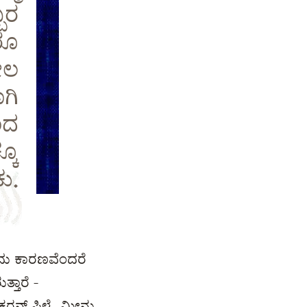
ಬರ
ರೂ
ಚೀಲ
ಗಿ
ಂದ
ಕೂ
ು.
ದು ಕಾರಣವೆಂದರೆ
್ತಾರೆ -
ರನ್ ಪಿಳ್ಳೈ ಮೀನು