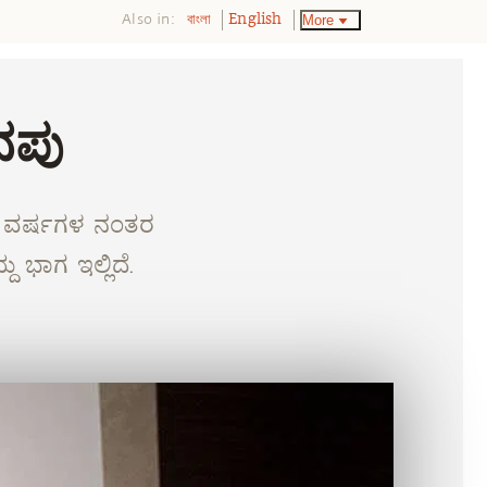
Also in:
More
বাংলা
English
ೆನಪು
ಮೂರು ವರ್ಷಗಳ ನಂತರ
 ಭಾಗ ಇಲ್ಲಿದೆ.