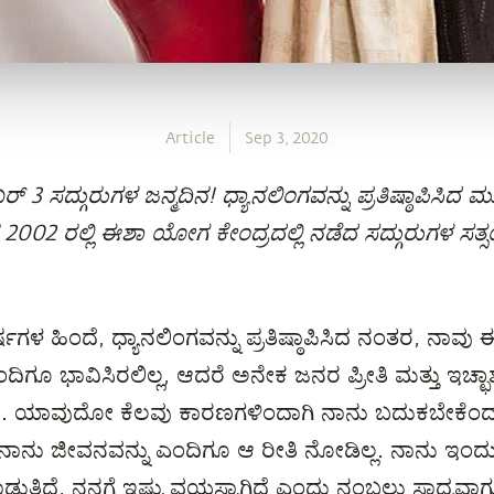
Article
Sep 3, 2020
ಂಬರ್ 3 ಸದ್ಗುರುಗಳ ಜನ್ಮದಿನ! ಧ್ಯಾನಲಿಂಗವನ್ನು ಪ್ರತಿಷ್ಠಾಪಿಸಿ
2002 ರಲ್ಲಿ ಈಶಾ ಯೋಗ ಕೇಂದ್ರದಲ್ಲಿ ನಡೆದ ಸದ್ಗುರುಗಳ ಸತ
ಗಳ ಹಿಂದೆ, ಧ್ಯಾನಲಿಂಗವನ್ನು ಪ್ರತಿಷ್ಠಾಪಿಸಿದ ನಂತರ, ನಾವು ಈ
ಗೂ ಭಾವಿಸಿರಲಿಲ್ಲ, ಆದರೆ ಅನೇಕ ಜನರ ಪ್ರೀತಿ ಮತ್ತು ಇಚ್ಛಾಶಕ್
ಿದೆ. ಯಾವುದೋ ಕೆಲವು ಕಾರಣಗಳಿಂದಾಗಿ ನಾನು ಬದುಕಬೇಕೆಂದ
ನಾನು ಜೀವನವನ್ನು ಎಂದಿಗೂ ಆ ರೀತಿ ನೋಡಿಲ್ಲ. ನಾನು ಇಂದು ಬ
ುತ್ತಿದ್ದೆ, ನನಗೆ ಇಷ್ಟು ವಯಸ್ಸಾಗಿದೆ ಎಂದು ನಂಬಲು ಸಾಧ್ಯವಾಗುತ್