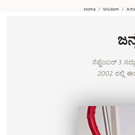
Home
Wisdom
Arti
/
/
ಜನ್
ಸೆಪ್ಟೆಂಬರ್ 3 ಸದ
2002 ರಲ್ಲಿ ಈ