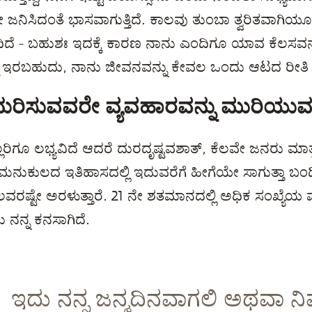
 ಜನಿಸಿದಂತೆ ಭಾಸವಾಗುತ್ತಿದೆ. ಕಾಲವು ತುಂಬಾ ತ್ವರಿತವಾಗಿಯೂ
ದೆ - ಬಹುಶಃ ಇದಕ್ಕೆ ಕಾರಣ ನಾನು ಎಂದಿಗೂ ಯಾವ ಕೆಲಸವನ
ದು ಇರಬಹುದು, ನಾನು ಜೀವನವನ್ನು ಕೇವಲ ಒಂದು ಆಟದ ರೀತಿ ನಡ
ದುರಿಸುವವರೇ ವ್ಯವಹಾರವನ್ನು ಮುರಿಯು
 ಎಲ್ಲರಿಗೂ ಲಭ್ಯವಿದೆ ಆದರೆ ದುರದೃಷ್ಟವಶಾತ್, ಕೆಲವೇ ಜನರು ಮಾತ್
 ಮನುಕುಲದ ಇತಿಹಾಸದಲ್ಲಿ ಇದುವರೆಗೆ ಹೀಗೆಯೇ ಸಾಗುತ್ತಾ ಬಂದಿದ
ಲವರಷ್ಟೇ ಅರಳುತ್ತಾರೆ. 21 ನೇ ಶತಮಾನದಲ್ಲಿ ಅಧಿಕ ಸಂಖ್ಯೆ
ನನ್ನ ಕನಸಾಗಿದೆ.
ಇದು ನನ್ನ ಜನ್ಮದಿನವಾಗಲಿ ಅಥವಾ ನಿಮ