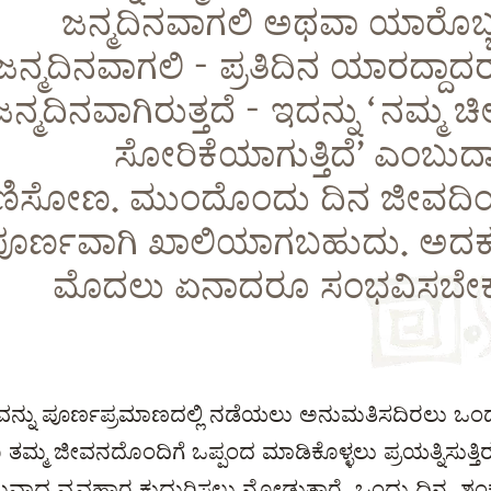
ಜನ್ಮದಿನವಾಗಲಿ ಅಥವಾ ಯಾರೊಬ್
ಜನ್ಮದಿನವಾಗಲಿ - ಪ್ರತಿದಿನ ಯಾರದ್ದಾದ
ಜನ್ಮದಿನವಾಗಿರುತ್ತದೆ - ಇದನ್ನು ‘ನಮ್ಮ 
ಸೋರಿಕೆಯಾಗುತ್ತಿದೆ’ ಎಂಬುದಾ
ಣಿಸೋಣ. ಮುಂದೊಂದು ದಿನ ಜೀವದಿ
ಪೂರ್ಣವಾಗಿ ಖಾಲಿಯಾಗಬಹುದು. ಅದಕ್
ಮೊದಲು ಏನಾದರೂ ಸಂಭವಿಸಬೇಕ
ನ್ನು ಪೂರ್ಣಪ್ರಮಾಣದಲ್ಲಿ ನಡೆಯಲು ಅನುಮತಿಸದಿರಲು ಒಂ
 ಜೀವನದೊಂದಿಗೆ ಒಪ್ಪಂದ ಮಾಡಿಕೊಳ್ಳಲು ಪ್ರಯತ್ನಿಸುತ್ತಿರುತ
ತಮವಾದ ವ್ಯವಹಾರ ಕುದುರಿಸಲು ನೋಡುತ್ತಾರೆ. ಒಂದು ದಿನ, ಶಂಕ