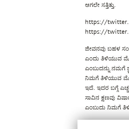
ಆಗಲೇ ಸತ್ತಿತ್ತು.
https://twitte
https://twitte
ಜೀವನವು ಬಹಳ ಸಂಕ್ಷಿ
ಎಂದು ತಿಳಿಯುವ ಮೊ
ಎಂಬುದನ್ನು ನಮಗೆ ಜ್
ನಿಮಗೆ ತಿಳಿಯುವ ಮ
ಇದೆ. ಇದರ ಬಗ್ಗೆ ಎಚ್
ಸಾವಿನ ಕ್ಷಣವು ವಿಷಾದ
ಎಂಬುದು ನಿಮಗೆ ತಿಳಿದ