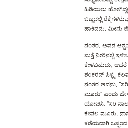
ಹಿಡಿಯಲು ಹೋಗಿದ್ದನು
ಬಣ್ಣದಲ್ಲಿ ರೆಕ್ಕೆಗಳ
ಹಾಕಿದನು, ಮೀನು ಜೀವ
ನಂತರ, ಅವನ ಆಶ್ಚರ್ಯ
ಮತ್ತೆ ನೀರಿನಲ್ಲಿ ಇ
ಕೇಳಬಹುದು, ಆದರೆ ಮೊ
ಶಂಕರನ್ ಪಿಳ್ಳೈ ಕೆಲವ
ನಂತರ ಅವನು, “ಸರಿ ಅ
ಮೂರು" ಎಂದು ಹೇಳಿತ
ಯೋಚಿಸಿ, “ಸರಿ ನಾಲ
ಕೇವಲ ಮೂರು, ನಾನು 
ಕಡೆಯದಾಗಿ ಒಪ್ಪಂದ 