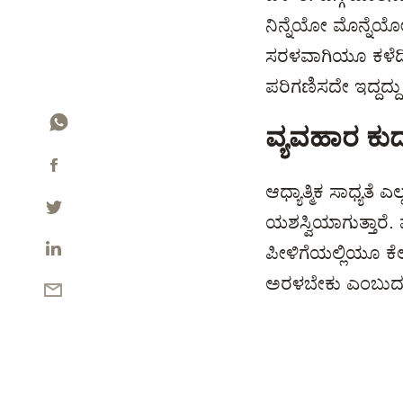
ನಿನ್ನೆಯೋ ಮೊನ್ನೆಯೋ
ಸರಳವಾಗಿಯೂ ಕಳೆದಿ
ಪರಿಗಣಿಸದೇ ಇದ್ದದ್
ವ್ಯವಹಾರ ಕು
ಆಧ್ಯಾತ್ಮಿಕ ಸಾಧ್ಯತೆ
ಯಶಸ್ವಿಯಾಗುತ್ತಾರೆ.
ಪೀಳಿಗೆಯಲ್ಲಿಯೂ ಕೆ
ಅರಳಬೇಕು ಎಂಬುದು 