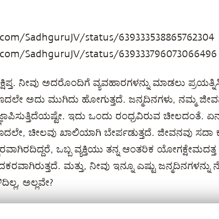
r.com/SadhguruJV/status/639333538865762304
r.com/SadhguruJV/status/639333796073066496
ಪ್ತ. ನೀವು ಅದರೊಂದಿಗೆ ವ್ಯವಹಾರಗಳನ್ನು ಮಾಡಲು ಪ್ರಯತ್ನಿಸಿದ
ದಲೇ ಅದು ಮುಗಿದು ಹೋಗುತ್ತದೆ. ಜನ್ಮದಿನಗಳು, ನಮ್ಮ ಜೀವನ
ಞಾಪಿಸುತ್ತಿದೆಯಷ್ಟೇ. ಇದು ಒಂದು ರಂಧ್ರವಿರುವ ಚೀಲದಂತೆ. ಏನಾ
ೊದಲೇ, ಚೀಲವು ಖಾಲಿಯಾಗಿ ಬೇರ್ಪಡುತ್ತದೆ. ಜೀವನವು ಸದಾ ಕ
ಚರವಾಗಿರದಿದ್ದರೆ, ಒಬ್ಬ ವ್ಯಕ್ತಿಯು ತನ್ನ ಆಂತರಿಕ ಯೋಗಕ್ಷೇಮದತ್
ಕರವಾಗಿರುತ್ತದೆ. ಮತ್ತು, ನೀವು ಇನ್ನೂ ಎಷ್ಟು ಜನ್ಮದಿನಗಳನ್ನು 
ಿಲ್ಲ, ಅಲ್ಲವೇ?