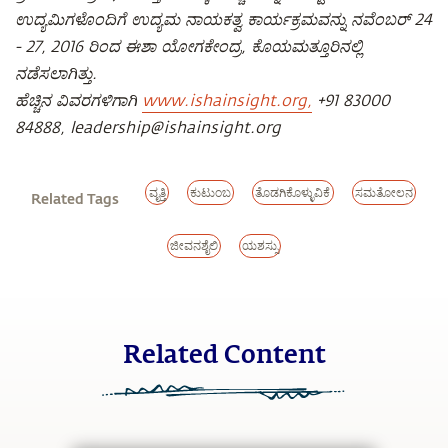
ಉದ್ಯಮಿಗಳೊಂದಿಗೆ ಉದ್ಯಮ ನಾಯಕತ್ವ ಕಾರ್ಯಕ್ರಮವನ್ನು ನವೆಂಬರ್ 24
- 27, 2016 ರಿಂದ ಈಶಾ ಯೋಗಕೇಂದ್ರ, ಕೊಯಮತ್ತೂರಿನಲ್ಲಿ
ನಡೆಸಲಾಗಿತ್ತು.
ಹೆಚ್ಚಿನ ವಿವರಗಳಿಗಾಗಿ
www.ishainsight.org,
+91 83000
84888, leadership@ishainsight.org
ವೃತ್ತಿ
ಕುಟುಂಬ
ತೊಡಗಿಕೊಳ್ಳುವಿಕೆ
ಸಮತೋಲನ
Related Tags
ಜೀವನಶೈಲಿ
ಯಶಸ್ಸು
Related Content