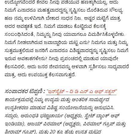
ಉದ್ಯೋಗವೆಂದರೆ ಕೇವಲ ನೀವು ಪಡೆಯುವ ಹಣಕ್ಕಾಗಿಯಲ್ಲ, ಅದು
ನಿಮಗೆ ಎನಾದರೂ ಮಹತ್ವವಾದದ್ದನ್ನು ಸೃಷ್ಟಿಸಲು ದೊರೆತಿರುವ ಸೌಲಭ್ಯ.
ಹಣ ನಮ್ಮ ಉಳಿವಿಗಾಗಿ ಬೇಕಾದ ಸಾಧನ ನಿಜ. ಅಷ್ಟರ ಮಟ್ಟಿಗೆ ಮಾತ್ರ
ಅದರ ಅವಶ್ಯಕತೆ ಇದೆ. ನಿಮಗೆ ಮಾಡಲು ಕೊಟ್ಟಿರುವ ಕೆಲಸಕ್ಕೆ
ಸಂಬಂಧಿಸಿದಂತೆ, ನಿಮ್ಮನ್ನು ನೀವು ಯಾವಾಗಲೂ ವಿಮರ್ಶಿಸಿಕೊಳ್ಳಬೇಕು.
ನಿಮಗೆ ನೀಡಲಾಗಿರುವ ಜವಾಬ್ದಾರಿಯ ಮಟ್ಟ ಎನು? ನಿಮಗೂ ಮತ್ತು ನಿಮ್ಮ
ಸುತ್ತಮುತ್ತಲಿರುವ ಜನರಿಗೆ ಎನಾದರೂ ವಿಶಿಷ್ಟವಾದದ್ದನ್ನು ಸೃಷ್ಟಿಸಲು ನಿಮಗೆ
ಇರುವ ಅವಕಾಶಗಳೇನು? ನೀವು ಪ್ರಪಂಚದಲ್ಲಿ ಮಾಡುವ ಯಾವುದೇ
ಕೆಲಸವಿರಲಿ, ಅದು ಜನರ ಜೀವನವನ್ನು ಆಳವಾಗಿ ಸ್ಪರ್ಶಿಸಲು ಸಾಧ್ಯವಾದರೆ
ಮಾತ್ರ, ಅದು ಉಪಯುಕ್ತ ಕೆಲಸವಾಗುತ್ತದೆ.
ಸಂಪಾದಕರ ಟಿಪ್ಪಣಿ :
“ಇನ್‍ಸೈಟ್ – ದಿ ಡಿ ಎನ್ ಎ ಆಫ್ ಸಕ್ಸಸ್”
ಕಾರ್ಯಕ್ರಮದಲ್ಲಿ ನಿಮ್ಮ ಉದ್ಯಮ ಮತ್ತು ಆಂತರಿಕ ಸಾಮರ್ಥ್ಯದ
ಉನ್ನತೀಕರಣ ಮಾಡುವ ವಿಶಿಷ್ಟ ಸಂಯೋಜನೆಯನ್ನು ಅನುಭವಿಸಿ.
ಸದ್ಗುರು, ಅರುಂಧತಿ ಭಟ್ಟಾಚಾರ್ಯ (ಅಧ್ಯಕ್ಷರು, ಸ್ಟೇಟ್ ಬ್ಯಾಂಕ್ ಆಫ್
ಇಂಡಿಯಾ), ಅಜಯ್ ಪಿರಮಾಲ್ (ಅಧ್ಯಕ್ಷರು, ಪಿರಮಾಲ್ ಗ್ರೂಪ್ ಮತ್ತು
ಶ್ರೀರಾಮ್ ಗ್ರೂಪ್), ಮತ್ತು 20 ಕ್ಕೂ ಹೆಚ್ಚು ಉನ್ನತ ಮಟ್ಟದ