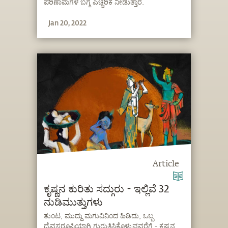
ಪರಿಣಾಮಗಳ ಬಗ್ಗೆ ಎಚ್ಚರಿಕೆ ನೀಡುತ್ತಾರೆ.
Jan 20, 2022
Article
ಕೃಷ್ಣನ ಕುರಿತು ಸದ್ಗುರು - ಇಲ್ಲಿವೆ 32
ನುಡಿಮುತ್ತುಗಳು
ತುಂಟ, ಮುದ್ದು ಮಗುವಿನಿಂದ ಹಿಡಿದು, ಒಬ್ಬ
ದೈವಸ್ವರೂಪಿಯಾಗಿ ಗುರುತಿಸಿಕೊಳ್ಳುವವರೆಗೆ - ಕೃಷ್ಣನ