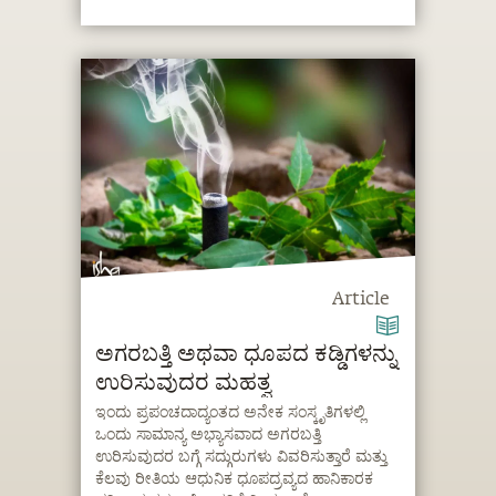
Article
ಅಗರಬತ್ತಿ ಅಥವಾ ಧೂಪದ ಕಡ್ಡಿಗಳನ್ನು
ಉರಿಸುವುದರ ಮಹತ್ವ
ಇಂದು ಪ್ರಪಂಚದಾದ್ಯಂತದ ಅನೇಕ ಸಂಸ್ಕೃತಿಗಳಲ್ಲಿ
ಒಂದು ಸಾಮಾನ್ಯ ಅಭ್ಯಾಸವಾದ ಅಗರಬತ್ತಿ
ಉರಿಸುವುದರ ಬಗ್ಗೆ ಸದ್ಗುರುಗಳು ವಿವರಿಸುತ್ತಾರೆ ಮತ್ತು
ಕೆಲವು ರೀತಿಯ ಆಧುನಿಕ ಧೂಪದ್ರವ್ಯದ ಹಾನಿಕಾರಕ