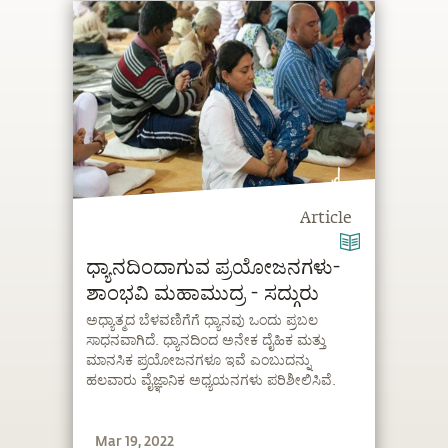
Article
ಧ್ಯಾನದಿಂದಾಗುವ ಪ್ರಯೋಜನಗಳು-
ಶಾಂಭವಿ ಮಹಾಮುದ್ರ - ಸದ್ಗುರು
ಅಧ್ಯಾತ್ಮದ ಬೆಳವಣಿಗೆಗೆ ಧ್ಯಾನವು ಒಂದು ಪ್ರಬಲ
ಸಾಧನವಾಗಿದೆ. ಧ್ಯಾನದಿಂದ ಅನೇಕ ದೈಹಿಕ ಮತ್ತು
ಮಾನಸಿಕ ಪ್ರಯೋಜನಗಳೂ ಇವೆ ಎಂಬುದನ್ನು
ಹಲವಾರು ವೈಜ್ಞಾನಿಕ ಅಧ್ಯಯನಗಳು ಪರಿಶೀಲಿಸಿವೆ.
Mar 19, 2022