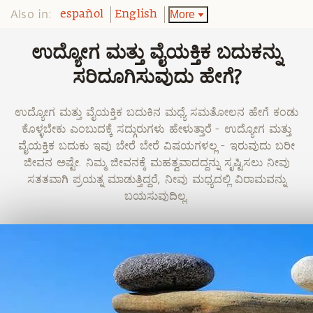
Also in:
More
español
English
ಉದ್ಯೋಗ ಮತ್ತು ವೈಯಕ್ತಿಕ ಬದುಕನ್ನು
ಸರಿದೂಗಿಸುವುದು ಹೇಗೆ?
ಉದ್ಯೋಗ ಮತ್ತು ವೈಯಕ್ತಿಕ ಬದುಕಿನ ಮಧ್ಯೆ ಸಮತೋಲನ ಹೇಗೆ ಕಂಡು
ಕೊಳ್ಳಬೇಕು ಎಂಬುದಕ್ಕೆ ಸದ್ಗುರುಗಳು ಹೇಳುತ್ತಾರೆ - ಉದ್ಯೋಗ ಮತ್ತು
ವೈಯಕ್ತಿಕ ಬದುಕು ಇವು ಬೇರೆ ಬೇರೆ ವಿಷಯಗಳಲ್ಲ - ಇರುವುದು ಬರೀ
ಜೀವನ ಅಷ್ಟೇ. ನಿಮ್ಮ ಜೀವನಕ್ಕೆ ಮಹತ್ವವಾದದ್ದನ್ನು ಸೃಷ್ಟಿಸಲು ನೀವು
ಸತತವಾಗಿ ಪ್ರಯತ್ನ ಮಾಡುತ್ತಿದ್ದರೆ, ನೀವು ಮಧ್ಯದಲ್ಲಿ ವಿರಾಮವನ್ನು
ಬಯಸುವುದಿಲ್ಲ.