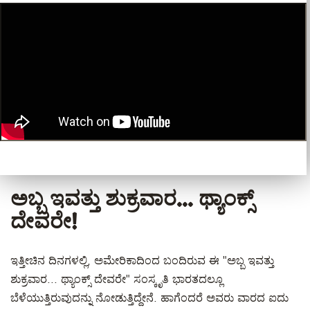
ಅಬ್ಬ ಇವತ್ತು ಶುಕ್ರವಾರ... ಥ್ಯಾಂಕ್ಸ್
ದೇವರೇ!
ಇತ್ತೀಚಿನ ದಿನಗಳಲ್ಲಿ, ಅಮೇರಿಕಾದಿಂದ ಬಂದಿರುವ ಈ "ಅಬ್ಬ ಇವತ್ತು
ಶುಕ್ರವಾರ... ಥ್ಯಾಂಕ್ಸ್ ದೇವರೇ" ಸಂಸ್ಕೃತಿ ಭಾರತದಲ್ಲೂ
ಬೆಳೆಯುತ್ತಿರುವುದನ್ನು ನೋಡುತ್ತಿದ್ದೇನೆ. ಹಾಗೆಂದರೆ ಅವರು ವಾರದ ಐದು