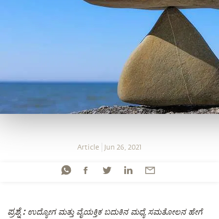
Article
Jun 26, 2021
ಪ್ರಶ್ನೆ :
ಉದ್ಯೋಗ ಮತ್ತು ವೈಯಕ್ತಿಕ ಬದುಕಿನ ಮಧ್ಯೆ ಸಮತೋಲನ ಹೇಗೆ