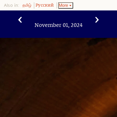
Also in:
More
தமிழ்
Pусский
November 01, 2024