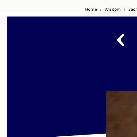
Home
Wisdom
Sad
/
/