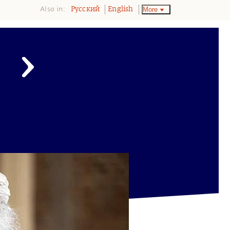
Also in:
More
Pусский
English