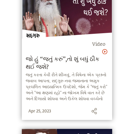
Video
જો હું “જતું કરું”,તો શું બધું ઠીક
થઈ જશે?
જતું કરતા કેવી રીતે શીખવું, તે વિષેના એક પ્રશ્નનો
જવાબ આપતા, સદ્‍ગુરુ નવા જમાનાના અમુક
પ્રચલિત આધ્યાત્મિક ઉપદેશો, જેમ કે “જતું કરો”
અને “આ ક્ષણમાં રહો” ના જોખમ વિષે વાત કરે છે
અને દિલાસો શોધવા અને ઉકેલ શોધવા વચ્ચેનો
તફાવત સમજાવે છે.
Apr 25, 2023