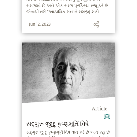
સમજાવે છે અને એક સરળ પ્રક્રિયા રજૂ કરે છે
જેનાથી તમે "આકાશિક મન"ને સમજી શકો.
Jun 12, 2023
Article
સદ્‍ગુરુ જીદ્દુ કૃષ્ણમૂર્તિ વિષે
સદ્‍ગુરુ જીદ્દુ કૃષ્ણમૂર્તિ વિષે વાત કરે છે અને કહે છે