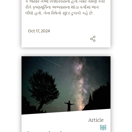
કે જ્યારે તેઓ કિશોરવયના હતાં ત્યારે તેમણે કેવી
રીતે કૃષ્ણમૂર્તિના અભ્યાસના થોડા વર્ગોમાં ભાગ
લીધો હતો, તેના વિષેનો સુંદર ટુચકો કહે છે.
Oct 17, 2024
Article