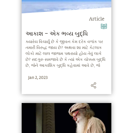
Article
આકાશ – એક ભવ્ય બુદ્ધિ
ક્યારેય વિચાર્યું છે કે જીવન કેમ દરેક વળાંક પર
તમારી વિરુદ્ધ જાય છે? અથવા શા માટે કેટલાક
લોકો માટે લાલ જાજમ પથરાયો હોય તેવું લાગે
છે? સદગુરુ સમજાવે છે કે ત્યાં એક ચોક્કસ બુદ્ધિ
છે, જેને આકાશિક બુદ્ધિ કહેવામાં આવે છે, જે
આપણે જીવનમાંથી કેવી રીતે પસાર થવું તેની
Jan 2, 2023
ભૂમિકા ભજવે છે.