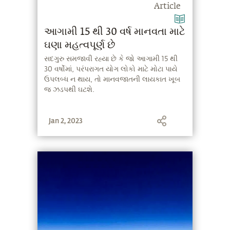
Article
આગામી 15 થી 30 વર્ષ માનવતા માટે
ઘણા મહત્વપૂર્ણ છે
સદગુરુ સમજાવી રહ્યા છે કે જો આગામી 15 થી
30 વર્ષોમાં, પરંપરાગત યોગ લોકો માટે મોટા પાયે
ઉપલબ્ધ ન થાય, તો માનવજાતની લાયકાત ખૂબ
જ ઝડપથી ઘટશે.
Jan 2, 2023