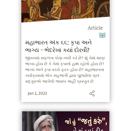
Article
મહાભારત અંક ૬૬: કૃપા અને
ભાગ્ય - ભેદરેખા ક્યાં દોરવી?
જીવનમાં સફળતા કોણ નક્કી કરે છે? શું તેમાં માત્ર
ભાગ્ય હોય છે કે તેમાં કૃપાનો હાથ રહેલો હોય છે?
ભાગ્ય અને કૃપા વચ્ચે ફરક હોય છે? મહાભારતના
કાર્યક્રમમાં એક સહભાગી દ્વારા પૂછાયેલા પ્રશ્ન
સદ્‍ગુરુએ આપેલો જવાબ અહીં પ્રસ્તુત છે.
Jan 2, 2023