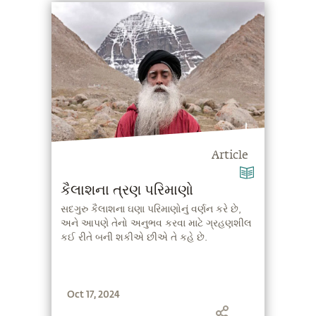
Article
કૈલાશના ત્રણ પરિમાણો
સદગુરુ કૈલાશના ઘણા પરિમાણોનું વર્ણન કરે છે,
અને આપણે તેનો અનુભવ કરવા માટે ગ્રહણશીલ
કઈ રીતે બની શકીએ છીએ તે કહે છે.
Oct 17, 2024