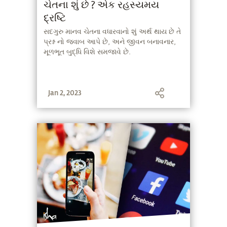
ચેતના શું છે ? એક રહસ્યમય
દ્રષ્ટિ
સદગુરુ માનવ ચેતના વધારવાનો શું અર્થ થાય છે તે
પ્રશ્ન નો જવાબ આપે છે, અને જીવન બનાવનાર,
મૂળભૂત બુદ્ધિ વિશે સમજાવે છે.
Jan 2, 2023