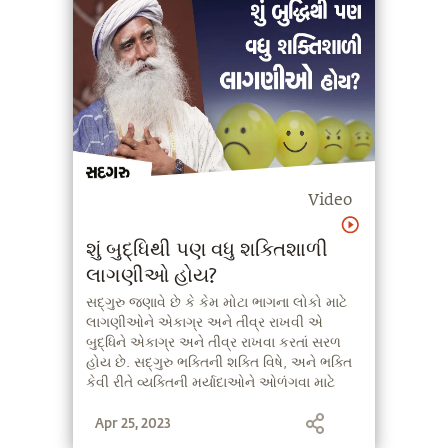
Video
શું બુદ્ધિથી પણ વધુ શક્તિશાળી
લાગણીઓ હોય?
સદ્‍ગુરુ જણાવે છે કે કેમ મોટા ભાગના લોકો માટે
લાગણીઓને એકાગ્ર અને તીવ્ર રાખવી એ
બુદ્ધિને એકાગ્ર અને તીવ્ર રાખવા કરતાં સરળ
હોય છે. સદ્‍ગુરુ ભક્તિની શક્તિ વિષે, અને ભક્તિ
કેવી રીતે વ્યક્તિની મર્યાદાઓને ઓળંગવા માટે
એક સાધન બની શકે છે તે વિષે પણ બોલે છે.
Apr 25, 2023