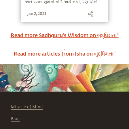
અને પબના સુખનો કોઈ અર્થ નથી, પણ એનો
મતલબ એ નથી કે તેઓ મજા નથી કરતા.
Jan 2, 2023
Read more Sadhguru's Wisdom on
બુદ્ધિમતા"
Read more articles from Isha on
બુદ્ધિમતા"
Miracle of Mind
Blog