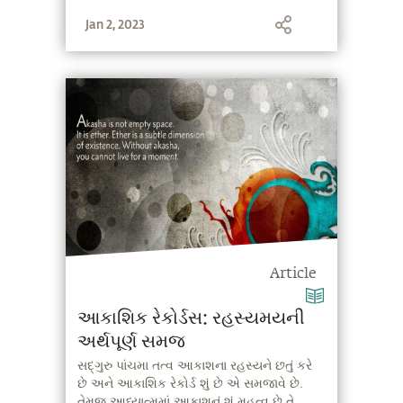
Jan 2, 2023
Article
આકાશિક રેકોર્ડસ: રહસ્યમયની
અર્થપૂર્ણ સમજ
સદ્‍ગુરુ પાંચમા તત્વ આકાશના રહસ્યને છતું કરે
છે અને આકાશિક રેકોર્ડ શું છે એ સમજાવે છે.
તેમજ આધ્યાત્મમાં આકાશનું શું મહત્વ છે તે