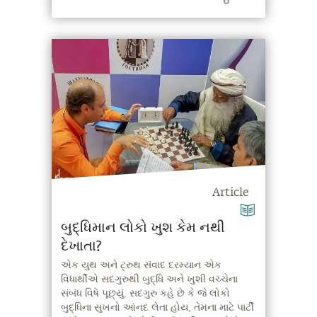
Article
બુદ્ધિમાન લોકો ખુશ કેમ નથી
દેખાતા?
એક યુથ અને ટ્રુથ સંવાદ દરમ્યાન એક
વિધાર્થીએ સદગુરુથી બુદ્ધિ અને ખુશી વચ્ચેના
સંબંધ વિષે પૂછ્યું. સદગુરુ કહે છે કે જે લોકો
બુદ્ધિના સુખનો આંનદ લેતા હોય, તેમના માટે પાર્ટી