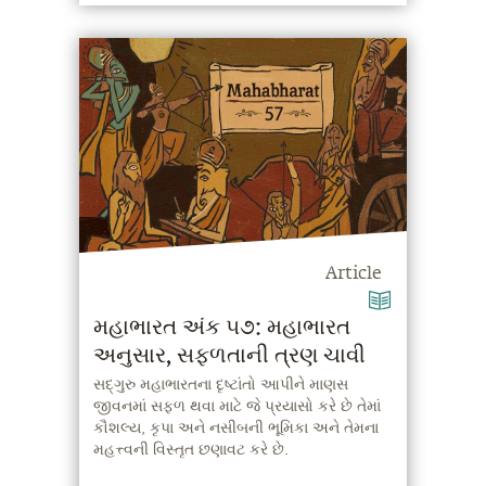
Article
મહાભારત અંક ૫૭: મહાભારત
અનુસાર, સફળતાની ત્રણ ચાવી
સદ્‍ગુરુ મહાભારતના દૃષ્ટાંતો આપીને માણસ
જીવનમાં સફળ થવા માટે જે પ્રયાસો કરે છે તેમાં
કૌશલ્ય, કૃપા અને નસીબની ભૂમિકા અને તેમના
મહત્ત્વની વિસ્તૃત છણાવટ કરે છે.