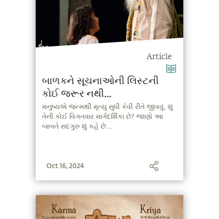
Article
બાળકને સૂચનાઓની લિસ્ટની
કોઈ જરૂર નથી...
મનુષ્યએ જન્મથી મૃત્યુ સુધી કેવી રીતે જીવવું, શું
તેની કોઈ વિગતવાર માર્ગદર્શિકા છે? જાણો આ
બાબતે સદગુરુ શું કહે છે...
Oct 16, 2024