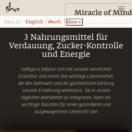
Also in:
More
English
తెలుగు
3 Nahrungsmittel für
Verdauung, Zucker-Kontrolle
und Energie
Sadhguru befasst sich mit unserer westlichen
Esskultur und nennt drei wichtige Lebensmittel,
die den Nährwert und die ganzheitliche Wirkung
unserer Ernährung verbessern. Sie in unsere
täglichen Mahlzeiten zu integrieren, kann ein
wichtiger Baustein für einen gesünderen und
ausgewogeneren Lebensstil sein