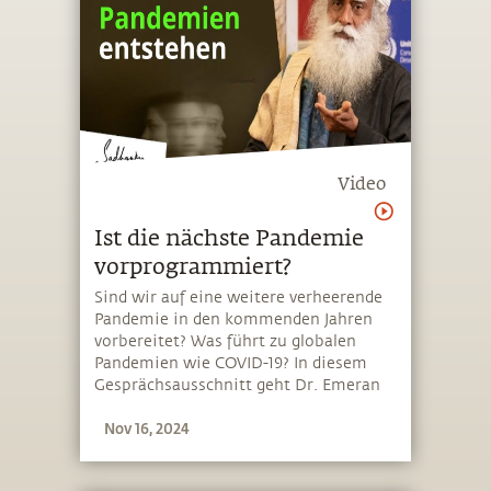
Video
Ist die nächste Pandemie
vorprogrammiert?
Sind wir auf eine weitere verheerende
Pandemie in den kommenden Jahren
vorbereitet? Was führt zu globalen
Pandemien wie COVID-19? In diesem
Gesprächsausschnitt geht Dr. Emeran
Mayer, Gründungsdirektor des UCLA
Nov 16, 2024
(Gehirn-Darm-Mikrobiomzentrums),
gemeinsam mit Sadhguru auf einige
dieser Fragen ein und erörtert