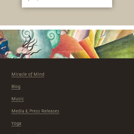
Miracle of Mind
Blog
Music
Media & Press Releases
Yoga