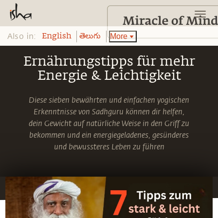
Also in:
More
English
తెలుగు
Ernährungstipps für mehr
Energie & Leichtigkeit
Diese sieben bewährten und einfachen yogischen
Erkenntnisse von Sadhguru können dir helfen,
dein Gewicht auf natürliche Weise in den Griff zu
bekommen und ein energiegeladenes, gesünderes
und bewussteres Leben zu führen