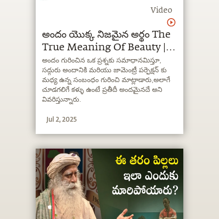
Video
అందం యొక్క నిజమైన అర్థం The
True Meaning Of Beauty |
Sadhguru Telugu
అందం గురించిన ఒక ప్రశ్నకు సమాధానమిస్తూ,
సద్గురు అందానికి మరియు జామెంట్రీ పర్ఫెక్షన్ కు
మధ్య ఉన్న సంబంధం గురించి మాట్లాడారు,అలాగే
చూడగలిగే కళ్ళు ఉంటే ప్రతీదీ అందమైనదే అని
వివరిస్తున్నారు.
Jul 2, 2025