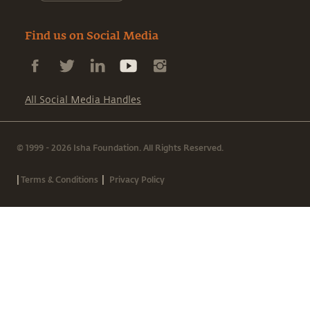
Find us on Social Media
All Social Media Handles
© 1999 - 2026 Isha Foundation. All Rights Reserved.
|
|
Terms & Conditions
Privacy Policy