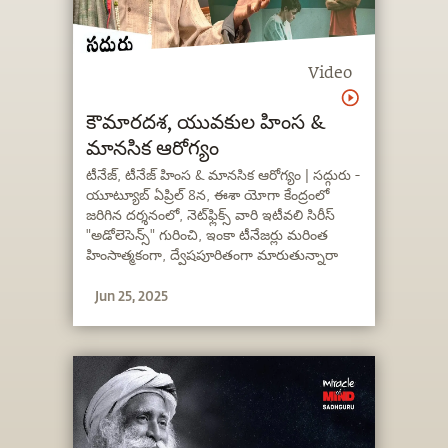
Video
కౌమారదశ, యువకుల హింస &
మానసిక ఆరోగ్యం
టీనేజ్, టీనేజ్ హింస & మానసిక ఆరోగ్యం | సద్గురు -
యూట్యూబ్ ఏప్రిల్ 8న, ఈశా యోగా కేంద్రంలో
జరిగిన దర్శనంలో, నెట్‌ఫ్లిక్స్ వారి ఇటీవలి సిరీస్
"అడోలెసెన్స్" గురించి, ఇంకా టీనేజర్లు మరింత
హింసాత్మకంగా, ద్వేషపూరితంగా మారుతున్నారా
అనే ఒక ప్రశ్నకు సద్గురు సమాధానమిచ్చారు.
Jun 25, 2025
టీనేజర్ల హింసకు ప్రధాన కారణం ఏమిటో, వారి
జీవితంలో తల్లిదండ్రులు, స్నేహితులు మరియు
సోషల్ మీడియా పాత్ర ఏమిటో సద్గురు లోతుగా
వివరించారు.