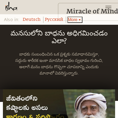
Also in:
More
Deutsch
Pусский
మనసులోని బాధను అధిగమించడం
ఎలా?
బాధకు సంబంధించిన ఒక ప్రశ్నకు సమాధానమిస్తూ,
సద్గురు శారీరక ఇంకా మానసిక బాధల స్వభావం గురించి,
అలాగే మనం బాధను గొప్పగా చూపడాన్ని ఎందుకు
మానాలో వివరిస్తున్నారు.