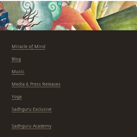
చైతన్యవంతమైన మరియు ఉత్సాహభరితమైన
జీవితాన్ని గడపండి. “మీ మనస్సు ఒక
చైతన్యవంతమైన ప్రక్రియగా మారితే, అది సృష్టిలోనే
అత్యద్భుతమైనది అవుతుంది.” —సద్గురు
Miracle of Mind
Blog
Music
Media & Press Releases
Yoga
Sadhguru Exclusive
Sadhguru Academy