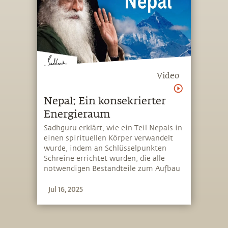
Video
Nepal: Ein konsekrierter
Energieraum
Sadhguru erklärt, wie ein Teil Nepals in
einen spirituellen Körper verwandelt
wurde, indem an Schlüsselpunkten
Schreine errichtet wurden, die alle
notwendigen Bestandteile zum Aufbau
eines Energiekörpers enthielten. Dies
Jul 16, 2025
wurde von einer Gruppe von Wesen von
phänomenalem Kaliber getan, damit
die gesamte Bevölkerung in einem
konsekrierten Raum leben konnte