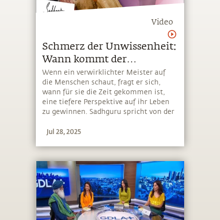
Video
Schmerz der Unwissenheit:
Wann kommt der
Durchbruch?
Wenn ein verwirklichter Meister auf
die Menschen schaut, fragt er sich,
wann für sie die Zeit gekommen ist,
eine tiefere Perspektive auf ihr Leben
zu gewinnen. Sadhguru spricht von der
eigentlichen menschlichen Sehnsucht
Jul 28, 2025
und dem Schmerz der Unwissenheit,
dem wir erlauben können, uns in diese
Richtung zu drängen