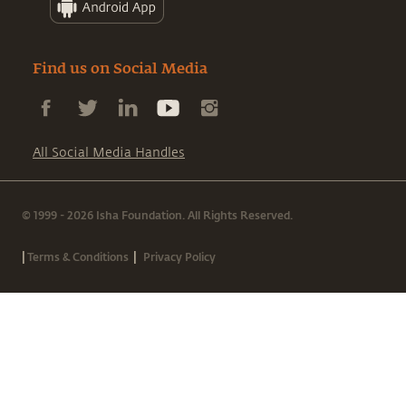
Find us on Social Media
All Social Media Handles
© 1999 - 2026 Isha Foundation. All Rights Reserved.
|
|
Terms & Conditions
Privacy Policy