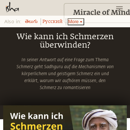
Also in:
More
తెలుగు
Pусский
Wie kann ich Schmerzen
überwinden?
In seiner Antwort auf eine Frage zum Thema
Schmerz geht Sadhguru auf die Mechanismen von
körperlichem und geistigem Schmerz ein und
erklärt, warum wir aufhören müssen, den
Schmerz zu romantisieren