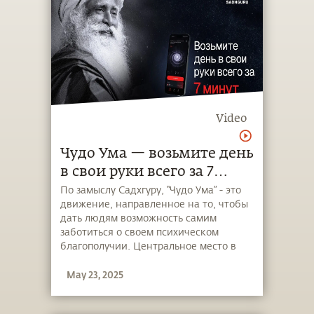
миру его дыхания.
Video
Чудо Ума — возьмите день
в свои руки всего за 7
минут
По замыслу Садхгуру, “Чудо Ума” - это
движение, направленное на то, чтобы
дать людям возможность самим
заботиться о своем психическом
благополучии. Центральное место в
этом движении занимает бесплатное
May 23, 2025
инновационное приложение “Чудо Ума
- Садхгуру”, которое предлагает
множество ресурсов для достижения