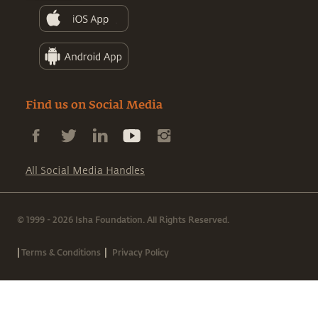
Find us on Social Media
All Social Media Handles
© 1999 - 2026 Isha Foundation. All Rights Reserved.
|
|
Terms & Conditions
Privacy Policy