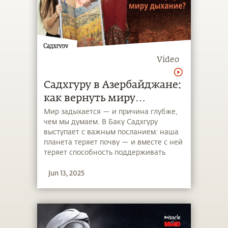
Video
Садхгуру в Азербайджане:
как вернуть миру
дыхание?
Мир задыхается — и причина глубже,
чем мы думаем. В Баку Садхгуру
выступает с важным посланием: наша
планета теряет почву — и вместе с ней
теряет способность поддерживать
жизнь. За разрушением экосистем
Jun 13, 2025
скрывается простая истина: без живой
почвы не будет ни пищи, ни воды, ни
воздуха, пригодного для дыхания. Эта
речь — напоминание о нашей связи с
Землёй и о том, как каждый из нас
может внести вклад в возвращение