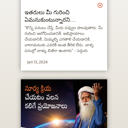
ఇతరులు మీ గురించి
ఏమనుకుంటున్నారని
చింతిస్తున్నారా?
"కొన్ని పనులు చేస్తే, మీరు నవ్వుల పాలవుతారు. మీ
గురించి ఆలోచించడానికీ, అభిప్రాయాలు
చేయడానికీ, మిమ్మల్ని ఎగతాళి చేయడానికి,
చాలామటుకు ఎవరికీ అంత తీరిక లేదు. వాళ్ళ
పనుల్లో వాళ్ళు బిజీగా ఉంటారు" - సద్గురు
Jan 13, 2024