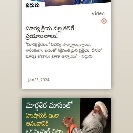
Video
సూర్య క్రియ వల్ల కలిగే
ప్రయోజనాలు!
"సూర్య క్రియలో విభిన్న పార్శ్వాలున్నాయి.
శారీరకంగా, ఇదెంతో శక్తివంతమైన ప్రక్రియ. దీనిలో
మార్మిక కోణాలు కూడా ఉన్నాయి" - సద్గురు
Jan 13, 2024