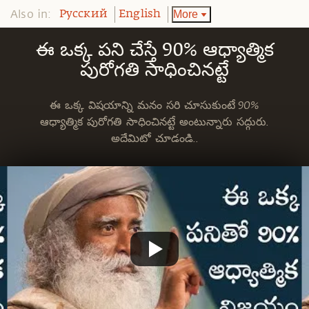
Also in:
More
Pусский
English
ఈ ఒక్క పని చేస్తే 90% ఆధ్యాత్మిక
పురోగతి సాధించినట్టే
ఈ ఒక్క విషయాన్ని మనం సరి చూసుకుంటే 90%
ఆధ్యాత్మిక పురోగతి సాధించినట్టే అంటున్నారు సద్గురు.
అదేమిటో చూడండి..