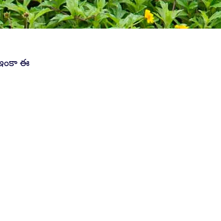
ి ఇంకా ఈ