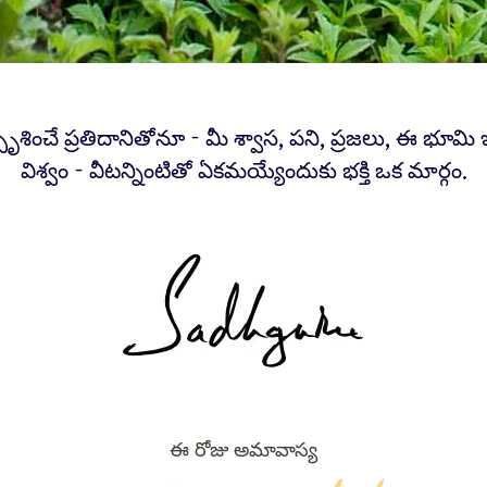
పృశించే ప్రతిదానితోనూ - మీ శ్వాస, పని, ప్రజలు, ఈ భూమ
విశ్వం - వీటన్నింటితో ఏకమయ్యేందుకు భక్తి ఒక మార్గం.
ఈ రోజు అమావాస్య