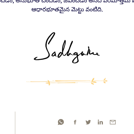
చడం, అనుభూతి చెందడం, జీవించడం అనేది పరమోత్తమ 
ఆధారభూతమైన మెట్టు వంటిది.