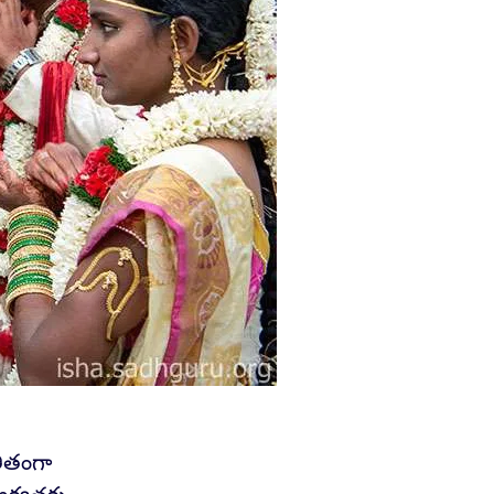
ీతంగా