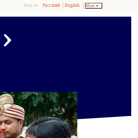
Also in:
More
Pусский
English