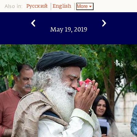
Also in:
More
Pусский
English
May 19, 2019