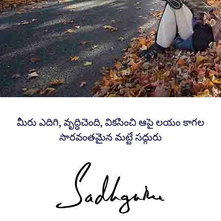
మీరు ఎదిగి, వృద్ధిచెంది, వికసించి ఆపై లయం కాగల
సారవంతమైన మట్టే సద్గురు