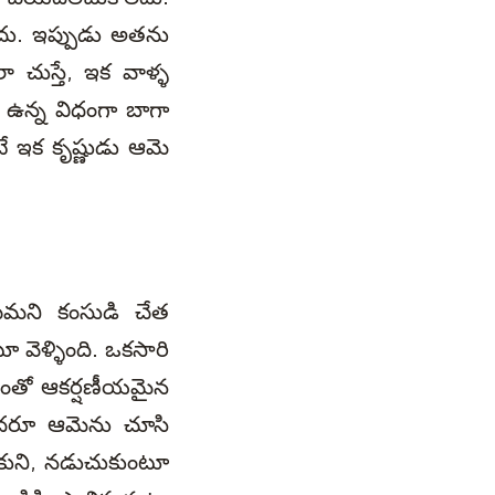
లేదు. ఇప్పుడు అతను
ా చుస్తే, ఇక వాళ్ళ
 ఉన్న విధంగా బాగా
ే ఇక కృష్ణుడు ఆమె
చంపమని కంసుడి చేత
 వెళ్ళింది. ఒకసారి
 ఎంతో ఆకర్షణీయమైన
 అందరూ ఆమెను చూసి
్తుకుని, నడుచుకుంటూ