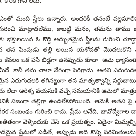
, కోరిక గానీ లేదు.
 ఎంతో మంది స్త్రీలు ఉన్నారు, అందరికీ తనంటే వల్లమాల
ురించీ మాట్లాడలేము, కాబట్టి మనం, తమను తాము భక్
 భక్తులయిన ఓ కొద్ది అద్భుతమైన స్త్రీలను గురించి చూద్
చిన తన పెంపుడు తల్లి అయిన యశోదతో మొదలుకొని 
 తను కేవలం ఒక పసి బిడ్డగా ఉనప్పుడు కూడా, ఆమె ధ్యాస
ీదే. కానీ తను చాలా వేగంగా పెరిగాడు. అతని ఎదుగుద
మైన ఎదుగుదలకి తగినట్టుగా తన మాతృత్వాన్ని సర్దుబాటు చ
 లేదా ఆరేళ్ళ వయసుకి వచ్చే సమయానికి ఆమెలో మాత్ర
ి నిజంగా తల్లిగా ఉండలేకపోయింది. ఆమెకి అతని పై ఉన
రీరక సంబంధం గురించి కాదు. ప్రేమ అనేది, భావోద్వేగాల ద
అతీతంగా వెళ్ళేందుకు చేసే ఒక ప్రయత్నం. ఏదైనా మిమ్మల్ని 
మైన ప్రేమలో పడితే, అప్పుడు అది కొన్ని పరిమితులను అ