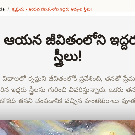
cle
కృష్ణుడు - ఆయన జీవితంలోని ఇద్దరు అద్భుత స్త్రీలు!
/
 - ఆయన జీవితంలోని ఇద్ద
స్త్రీలు!
న విధాలలో కృష్ణుని జీవితంలోకి ప్రవేశించి, తనతో ప్
ిన ఇద్దరు స్త్రీలను గురించి వివరిస్తున్నారు. ఒకరు 
కొకరు తనని చంపడానికి వచ్చిన హంతకురాలు పూ