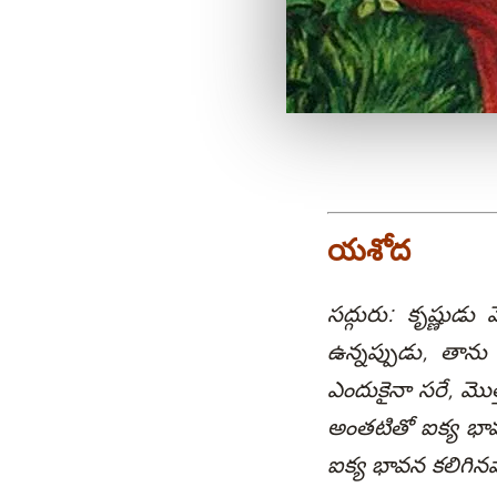
యశోద
సద్గురు: కృష్ణుడ
ఉన్నప్పుడు, తాను
ఎందుకైనా సరే, మొత
అంతటితో ఐక్య భా
ఐక్య భావన కలిగిన