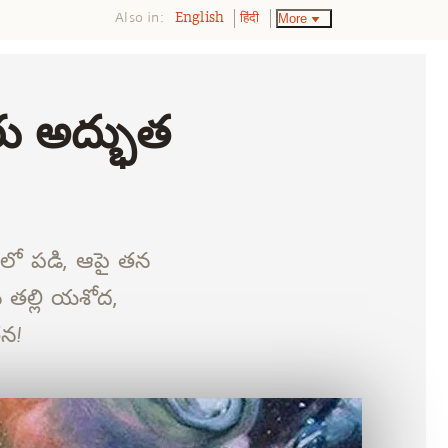
Also in:
More
English
हिंदी
రు అద్భుత
రేమలో పడి, ఆపై తన
తన తల్లి యశోద,
తన!