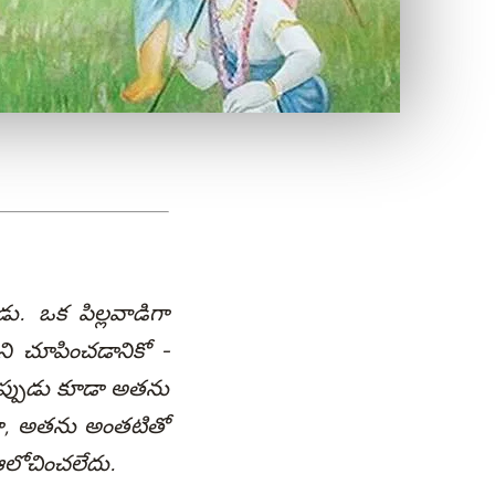
ు. ఒక పిల్లవాడిగా
ని చూపించడానికో -
 అప్పుడు కూడా అతను
డా, అతను అంతటితో
ఆలోచించలేదు.