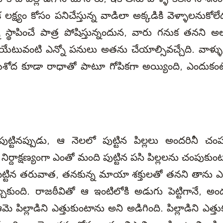
లక్ష్యం కోసం పనిచేస్తున్న వాడిలా అక్కడికి వెళ్ళాలనుకో
ని స్థాపించే పాత్ర పోషిస్తున్నందున, వారు గనుక తనని అల
టువంటి ఎన్నో పనులు అతను చేయాల్సివచ్చేది. వాళ్ళు
 యశోద కూడా రాధాతో పాటూ గోపికగా అయ్యింది, ఎందుకంట
పుట్టినప్పుడు, ఆ నెలలో పుట్టిన పిల్లలు అందరినీ 
్దాక్షణ్యంగా ఎంతో మంది పుట్టిన పసి పిల్లలను చంపుకుంటూ
నిపెట్టిన తరువాత, తనకున్న మాయా శక్తులతో తనని తాను
ార్చుకుంది. రాజఠీవితో ఆ ఇంటిలోకి అడుగు పెట్టిగానే,
 పిల్లాడిని ఎత్తుకుంటాను అని అడిగింది. పిల్లాడిని ఎత