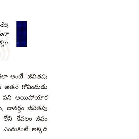
ేది,
తంగా
్నం.
ెలా అంటే “జీవితపు
ిన అతనే గోవిందుడు
ేదా పని అయిపోయాక
, దానర్థం జీవితపు
 లేని, కేవలం జీవం
ది, ఎందుకంటే అక్కడ