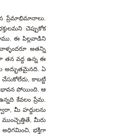
ిన ప్రేమాభిమానాలు.
తులమని చెప్పుకోక
దాము. ఈ పిల్లవాడిని
వాళ్ళందరూ అతన్ని
ంతా తన వద్ద ఉన్న ఈ
ల అద్భుతమైనది. ఏ
ేసుకోలేదు, కాబట్టి
ుభావన పోయింది. ఆ
్నది కేవలం ప్రేమ.
్వారా, మీ హద్దులను
ముంచ్చెత్తితే, మీరు
ధిగమించి, భక్తిగా