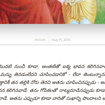
Article
Aug 15, 2014
ు మొదటి నుంచీ కూడా, అంతటితో ఐక్య భావన కలిగినవాడ
 మన్ను తినడంలేదని చూపించడానికో - లేదా తింటున్నాన
్తానికీ తన తల్లికి నోరు తెరచి అతను చూపించినప్పుడు -
వన కలిగినవాడే. తను గోపికలతో నాట్యమాడినప్పుడు కూ
వాడే. అతను ఎప్పుడూ కూడా వారితో సుఖాన్ని పొందాలని 