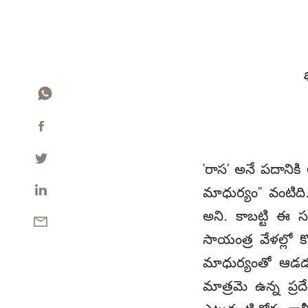
‘రాస’ అనే పదానిక
మాధుర్యం” వంటిది
అని. కాబట్టి ఈ 
సాయంత్ర వేళల్లో 
మాధుర్యంతో ఆడడం.
మాత్రమె ఉన్న ప్రద