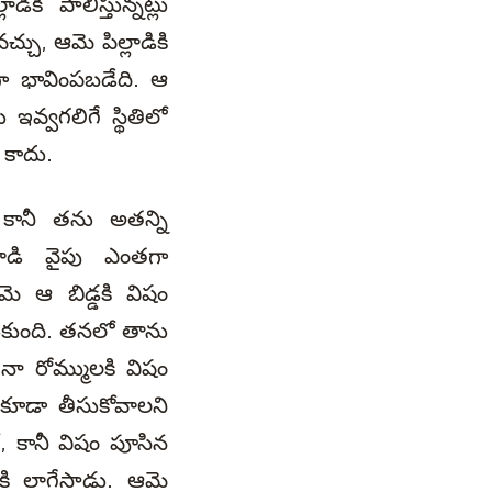
కి పాలిస్తున్నట్లు
్చు, ఆమె పిల్లాడికి
ణగా భావింపబడేది. ఆ
వ్వగలిగే స్థితిలో
 కాదు.
. కానీ తను అతన్ని
ాడి వైపు ఎంతగా
మె ఆ బిడ్డకి విషం
ుకుంది. తనలో తాను
 నా రోమ్ములకి విషం
 కూడా తీసుకోవాలని
ో, కానీ విషం పూసిన
ైటకి లాగేసాడు. ఆమె