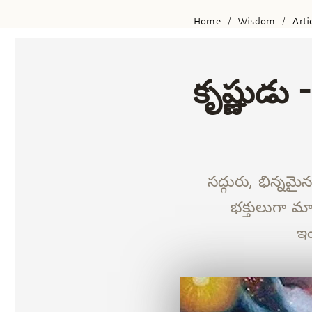
Home
Wisdom
Arti
/
/
కృష్ణుడు
సద్గురు, భిన్నమై
భక్తులుగా మార
ఇం