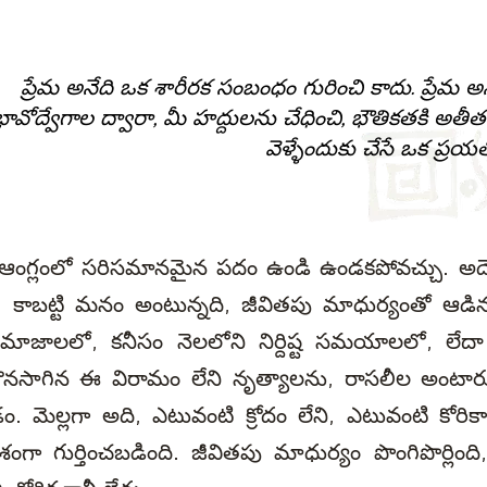
ప్రేమ అనేది ఒక శారీరక సంబంధం గురించి కాదు. ప్రేమ అన
భావోద్వేగాల ద్వారా, మీ హద్దులను చేధించి, భౌతికతకి అతీ
వెళ్ళేందుకు చేసే ఒక ప్రయత
ి ఆంగ్లంలో సరిసమానమైన పదం ఉండి ఉండకపోవచ్చు. అద
. కాబట్టి మనం అంటున్నది, జీవితపు మాధుర్యంతో ఆడ
సమాజాలలో, కనీసం నెలలోని నిర్దిష్ట సమయాలలో, ల
కొనసాగిన ఈ విరామం లేని నృత్యాలను, రాసలీల అంటారు
 మెల్లగా అది, ఎటువంటి క్రోదం లేని, ఎటువంటి కోరికా
ేశంగా గుర్తించబడింది. జీవితపు మాధుర్యం పొంగిపొర్లిం