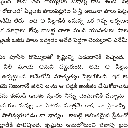
ుంది. ఆమె తన రోమ్ములకు విషాన్ని రాసి ఉంచి, పిల్లాడి
ోజులలో పిల్లలకు పాలుపట్టగల ఏ స్త్రీ అయినా పాలు పట్టవచ
నేమీ లేదు. అది ఆ పిల్లాడికి ఇస్తున్న ఒక గొప్ప అర్ప
ధక మార్గాలు లేవు కాబట్టి చాలా మంది యువతులు పాలు ఇ
ల్లలకి ఒకరు పాలు ఇవ్వడం అనేది పెద్దగా చెయ్యరాని పనేమీ
ం పూసిన రొమ్ములతో కృష్ణున్ని చంపడానికి వచ్చింది
ఆ నీలి మాయ ఆమెని పట్టుకుంది. ఆమె ఆ పిల్లవ
 ఉన్నట్టుండి ఆమెలోని మాతృత్వం పెల్లుబికింది. ఇక ఆ
ఆమె నిజంగానే తనని తాను ఆ బిడ్డకి అంకితం చేసుకోవాలన
ను కంసుడి ఆదేశం ప్రకారం నిన్ను చంపడానికి వచ్చాను.
దయం నువ్వు నా పాలను మాత్రమె కాక, నా ప్రాణాన్ని
ు పాలివ్వగలగడం నా భాగ్యం.” కాబట్టి అమితమైన ప్రేమత
్లాడికి పాలిచ్చింది. కృష్ణుడు ఆమెలోనుంచి జీవాన్ని బ