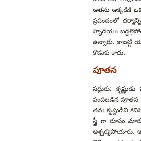
అతను అక్కడికి ఒక 
ప్రపంచంలో ధర్మాన్
హృదయం బద్దలైపోయే
ఉన్నారు. కాబట్టి
కొడుకు కాదు.
పూతన
సద్గురు:
కృష్ణుడు 
పంపబడిన పూతన, నిర
తను కృష్ణుడిని క
స్త్రీ గా రూపం మ
ఆశ్చర్యపోయారు. ఆమె