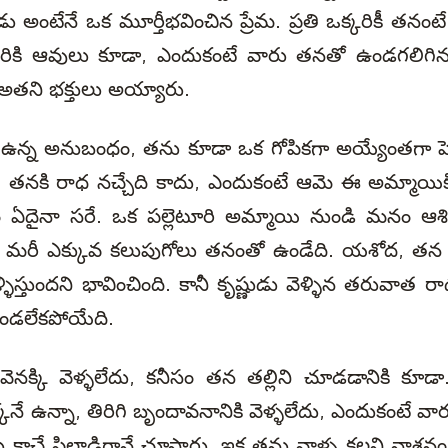
ు అంటేనే ఒక మూర్తీభవించిన ప్రేమ. ప్రతి ఒక్కరికీ తనంటే
ికి, ఆఖరికి ఆవులు కూడా, ఎందుకంటే వారు తనతో ఉండగలిగి
 అతని భక్తులు అయ్యారు.
ి ఉన్న అనుబంధం, తను కూడా ఒక గోపికగా అయ్యేంతగా పె
తనకి రాధ నచ్చేది కాదు, ఎందుకంటే ఆమె ఈ అమ్మాయిక
ధం ఏదైనా సరే. ఒక పల్లెటూరి అమ్మాయి నుండి మనం ఆశిం
ు మరీ ఎక్కువ కలుపుగోలు తనంతో ఉండేది. యశోద, తన చ
ిస్తుందని భావించింది. కానీ కృష్ణుడు వెళ్ళిన తరువాత ర
ఉండలేకపోయేది.
వెనక్కి వెళ్ళలేదు, కనీసం తన తల్లిని చూడడానికి కూడా
నే ఉన్నా, తిరిగి బృందావనానికి వెళ్ళలేదు, ఎందుకంటే
ను కాచే పిల్లాడిగానే చూసారు, ఇక తను వాళ్ళ కలని నాశ