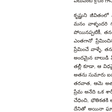
ఎటువంటి క్రోదం గానీ
కృష్ణుని జీవితంలో
మనం వాళ్ళందరి గ
పోయినప్పటికీ, తనకు
ఎంతగానో ప్రేమిం
ప్రేమించే వాళ్ళే.
అందమైన బాలుడి మ
తల్లీ కూడా, ఆ విధ
అతను సుమారు ఐదు
తరవాత, ఆమె అతనిక
ప్రేమ అనేది ఒక శా
చేధించి, భౌతికతకి 
దేనితో అయినా ఘాడ