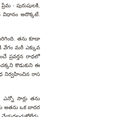
 ప్రేమ - పురుషులకి,
న విధానం అదొక్కటే.
రిగింది. తను కూడా
ి వేగం మరీ ఎక్కువ
చే ప్రవర్తన రాధలో
క్కని కొడుకుని ఈ
ాధ నిర్వహించిన రాస
. ఎన్నో సార్లు తను
 వారు అతను ఒక బాదర
నం చేయదలచుకోలేదు.