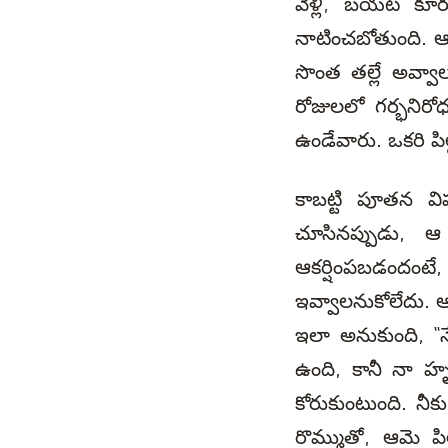
వెళ్లి, బయట కూర్చ
నాటించబోతుంది. ఆ ర
సొంత తల్లే అవ్వాల
రోజులలో గర్భనిరో
ఉండేవారు. ఒకరి పి
కాబట్టి పూతన విష
చూసినప్పుడు, 
ఆకర్షింపబడందంటే,
ఇవ్వాలనుకోలేదు. 
ఇలా అనుకుంది, “నే
ఉంది, కానీ నా హృ
కోరుకుంటుంది. నీక
రొమ్ముతో, ఆమె పిల