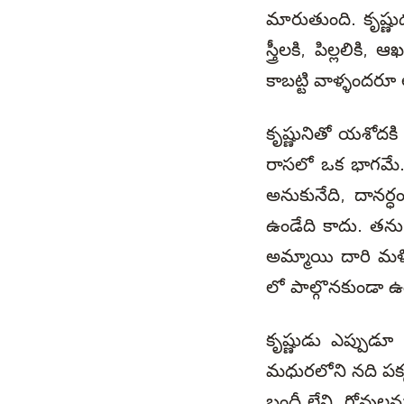
మారుతుంది. కృష్ణుడ
స్త్రీలకి, పిల్లల
కాబట్టి వాళ్ళందరూ
కృష్ణునితో యశోదక
రాసలో ఒక భాగమే. 
అనుకునేది, దానర్
ఉండేది కాదు. తన
అమ్మాయి దారి మళ్ళ
లో పాల్గొనకుండా 
కృష్ణుడు ఎప్పుడూ 
మధురలోని నది పక్క
బందీ లేని, గోవుల