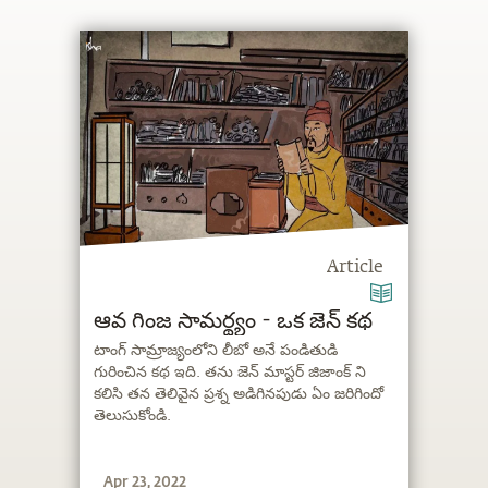
Article
ఆవ గింజ సామర్థ్యం - ఒక జెన్ కథ
టాంగ్ సామ్రాజ్యంలోని లీబో అనే పండితుడి
గురించిన కథ ఇది. తను జెన్ మాస్టర్ జిజాంక్ ని
కలిసి తన తెలివైన ప్రశ్న అడిగినపుడు ఏం జరిగిందో
తెలుసుకోండి.
Apr 23, 2022