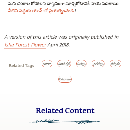
మన చిరకాల కోరికలని వాస్తవంగా మార్చకోటానికి సాయ పడతాయి.
వీటిని సద్గురు యాప్ లో ప్రయత్నించండి.
!
A version of this article was originally published in
Isha Forest Flower
April 2018.
యోగా
పరివర్తన
సత్యం
చైతన్యం
దేవుడు
Related Tags
సమాజం
Related Content