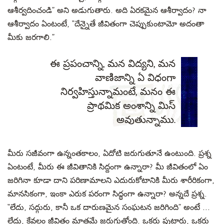
ఆశీర్వదించండి” అని అడుగుతారు. అది ఏరకమైన ఆశీర్వాదం? నా
ఆశీర్వాదం ఏంటంటే, “దేన్నైతే జీవితంగా చెప్పుకుంటామో అదంతా
మీకు జరగాలి.”
ఈ ప్రపంచాన్ని, మన విద్యని, మన
వాణిజాన్ని ఏ విధంగా
నిర్వహిస్తున్నామంటే, మనం ఈ
ప్రాథమిక అంశాన్ని మిస్
అవుతున్నాము.
మీరు సజీవంగా ఉన్నంతకాలం
,
ఏదోటి జరుగుతూనే ఉంటుంది. ప్రశ్న
ఏంటంటే,
మీరు ఈ జీవితానికి సిద్దంగా ఉన్నారా
? మీ జీవితంలో ఏం
జరిగినా కూడా దాని పరిణామాలని ఎదురుకోటానికి మీరు శారీరికంగా,
మానసికంగా,
ఇంకా ఎరుక పరంగా సిద్ధంగా ఉన్నారా? అన్నదే ప్రశ్న.
“లేదు, సద్గురు, కానీ ఒక దారుణమైన సంఘటన జరిగింది” అంటే ...
లేదు, కేవలం జీవితం మాత్రమే జరుగుతోంది.
ఒకరు పుట్టారు, ఒకరు