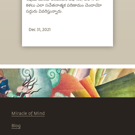
కళలు ఎలా సచేతనాత్మక పరిణామం చెందాయో
సద్గురు వివరిస్తున్నారు.
Dec 31, 2021
Miracle of Mind
Blog