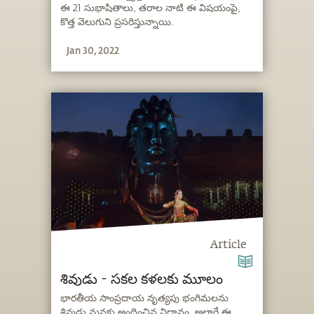
ఈ 21 సుభాషితాలు, తరాల నాటి ఈ విషయంపై,
కొత్త వెలుగుని ప్రసరిస్తున్నాయి.
Jan 30, 2022
Article
శివుడు - సకల కళలకు మూలం
భారతీయ సాంప్రదాయ నృత్యపు భంగిమలను
శివుడు మనకు అందించిన విధానం, అలాగే ఈ