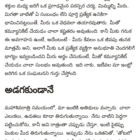
శక్తుల మధ్య జరిగే ఒక ప్రగాఢమైన పరస్పర చర్య. మిమ్మల్ని మీరు,
మిగతా వాటితో ఏ సంబంధం లేని పూర్తి ప్రత్యేక ఉనికిగా
భావించినట్లయితే, మీరు ఒక వెధవలా తయారవుతారు. మీతో
కమ్యూనికేట్ చేయడం చాలా కష్టతరం అవుతుంది. కానీ మీకు గనుక
ఈ అవగాహన ఉంటే, అదేంటంటే - మీరు కేవలం ఒక జీవపు తునక
మాత్రమే అని, అలాగే మీకు ఒక ప్రత్యేక వ్యక్తిగా అనుభూతి చెందగలిగే
భాగ్యం ఇవ్వబడిందని మీరు అర్ధం చేసుకుంటే, మీతో కమ్యూనికేట్
చేయడం చాలా సులభం అవుతుంది. ఇది నాకు, ఇటీవల మా
ఇంట్లో
జరిగిన ఒక సంఘటనని గుర్తు చేస్తోంది.
అడగకుండానే
మహాశివరాత్రి సమయంలో
, మా ఇంటికి అతిథులు వచ్చారు. చాలా
ఎలుకలు, ఉడతలు కూడా తిరుగుతున్నాయి. నేను వాటిని పెద్దగా
పట్టించుకోను
,
కానీ అవి రాత్రంతా చప్పుడు చేస్తూ
,
ఇంటి పైకప్పు
పెంకుల మీద తిరుగుతున్నాయి. అప్పుడు నేను
ఒకతనితో
, “తోటలో