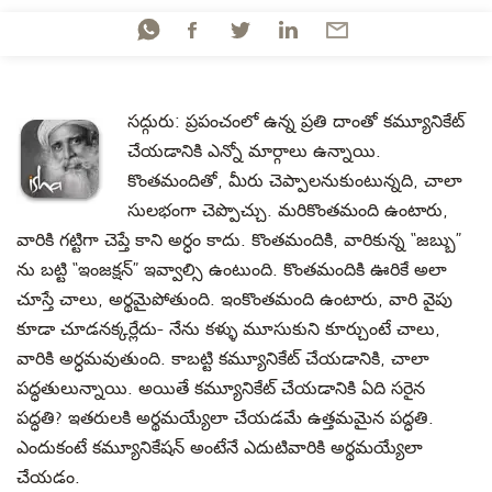
సద్గురు
:
ప్రపంచంలో ఉన్న ప్రతి దాంతో కమ్యూనికేట్
చేయడానికి ఎన్నో మార్గాలు ఉన్నాయి.
కొంతమందితో, మీరు చెప్పాలనుకుంటున్నది, చాలా
సులభంగా చెప్పొచ్చు. మరికొంతమంది ఉంటారు,
వారికి గట్టిగా చెప్తే కాని అర్ధం కాదు.
కొంతమందికి, వారికున్న “జబ్బు”
ను బట్టి “ఇంజక్షన్” ఇవ్వాల్సి ఉంటుంది.
కొంతమందికి ఊరికే అలా
చూస్తే చాలు, అర్థమైపోతుంది. ఇంకొంతమంది ఉంటారు,
వారి వైపు
కూడా
చూడనక్కర్లేదు-
నేను కళ్ళు మూసుకుని కూర్చుంటే చాలు,
వారికి అర్ధమవుతుంది.
కాబట్టి కమ్యూనికేట్ చేయడానికి, చాలా
పద్ధతులున్నాయి. అయితే కమ్యూనికేట్ చేయడానికి ఏది సరైన
పద్ధతి? ఇతరులకి అర్థమయ్యేలా చేయడమే ఉత్తమమైన పద్ధతి.
ఎందుకంటే కమ్యూనికేషన్ అంటేనే ఎదుటివారికి అర్థమయ్యేలా
చేయడం.