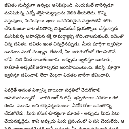
జీవితం సుదీర్ఘంగా ఉన్నట్లు అనిపిస్తుంది, ఎందుకంటే వారెన్నడూ
మనిషికున్న ఎన్నో శక్తిసామర్ధ్యాలను వెలికి తీయలేదు. కొన్ని
వస్తువులు, మనుషులు ఇంకా అనవసరమైన చెత్తంతటినీ పోగు
చేసుకుంటూ వారి జీవితాల్ని నిర్మించుకునే ప్రయత్నాలు చేస్తున్నారు.
మనిషికున్న అపారమైన శక్తి సామర్థ్యాల్ని శోధించాలనుకుంటే, ఇదెంతో
చిన్న జీవితం. జీవితం ఇంత చిన్నదైనప్పుడు,
మీరు పూర్తిగా జ్వలిస్తూ
ఉండటం ఎంతో ముఖ్యం.
లేదంటే, ఏం జరుగుతోందో తెలుసుకొనే
లోపే, చితి మీద కాలుతుంటారు. అప్పుడు జ్వలిస్తూ ఉంటారు,
కాకపొతే అప్పటికే జరగాల్సినది జరిగిపోయింటుంది. జీవిస్తే, పూర్తిగా
జ్వలిస్తూ జీవించాలి లేదా మెల్లగా విడతల వారీగా
జీవించాలి.
ఎవరైతే
అనంత విశ్వాన్ని వాయిదా పద్ధతిలో చేరుకోవాలి
అనుకుంటున్నారో – వారికి
ఆల్ ది బెస్ట్. ఇప్పటిదాకా ఎవరూ ఒకటి,
రెండు, మూడు అని లెక్కపెట్టుకుంటూ, ఏదోక రోజు
అనంతాన్ని
చేరుకోలేదు. మీరు కనుక శూన్యంగా మారితే - అప్పుడు మీరు ఏమి
చేయనక్కర్లేదు.
కానీ అప్పుడు మీరు ప్రపంచంలో
ఏ పని చేయలేరు
. ఆ