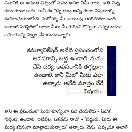
నిజానికి ఈ
అనంత విశ్వంలో
మనం అసల ఏమీ కాదు. అతి చిన్న
కణం కూడా కాదు. కానీ ఈ చిన్న కణం అన్ని రకాల
విషయాల్ని
ఊహించుకుంటోంది
. మరోపక్క
మీ ఆయువు తరిగిపోతూ ఉంది
.
ఇలాంటి పరిస్థితిలో కూడా మీరు మీ గురించి గొప్పలు చెప్పుకుంటూ
సమయాన్ని వ్యర్ధం చేసుకుంటున్నారు.
కమ్యూనికేషన్ అనేది ప్రపంచంలోని
అవసరాన్ని బట్టి ఉండాలి. మనం
చేసే చర్య, అవసరానికి తగ్గట్లుగా
ఉండాలి. కానీ మీలో మీరు ఎలా
ఉన్నారు అనేది మాత్రం వేరే
విషయం.
కానీ ఈ ప్రపంచంలో మీరు శూన్యంగా పని చేయలేరు - ఏదోక
గుర్తింపు ఉండాలి.
ఇటీవల, ఒకతను నాతో
– “సద్గురు, మీరు ఈ
మధ్య కఠినంగా మాట్లాడుతున్నారు”
అన్నారు. నేను,“ఎప్పుడూ అలాగే