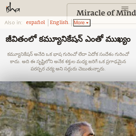
Also in:
More
español
English
జీవితంలో కమ్యూనికేషన్ ఎంతో ముఖ్యం
కమ్యూనికేషన్ అనేది ఒక భాష గురించో లేదా ఏదోక సందేశం గురించో
కాదు. అది ఈ సృష్టిలోని అనేక శక్తుల మధ్య జరిగే ఒక ప్రగాఢమైన
పరస్పర చర్య అని సద్గురు చెబుతున్నారు.