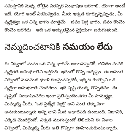
సమస్తానికి
మధ్య లోతైన పరస్పర సంభాషణ జరగాలి.
యోగా
అంటే
ఇదే. యోగ అంటే
ఏకమవ్వడం
. మీరు ఇక్కడ కూర్చున్నప్పుడు
,
మీ
వ్యక్తిత్వం ఒక చిన్న భాగం మాత్రమే –
జీవం
పెద్ద భాగం.
జీవం కొంచెం
కొంచెం జరగదు - అది ఒక అద్భుతమైన ప్రక్రియగా జరుగుతుంది.
నెమ్మదించటానికి
సమయం లేదు
ఈ
విశ్వంలో మనం ఒక చిన్న భాగమే
అయినప్పటికీ, జీవితం మనకి
వ్యక్తిగత అనుభూతిని ఇస్తోంది. ఇదెంతో గొప్ప అదృష్టం.
ఈ అనంత
విశ్వంలో మనమొక ధూళి కణమైనప్పటికీ, ఇక్కడ కూర్చొని ఒక
వ్యక్తిగా అనుభూతి
చెందగలం
. ఇది సృష్టి
యొక్క గొప్పతనం. ఈ
సృష్టితో సంభాషించగల ఇంకా ప్రతిస్పందించగల మీ సామర్థ్యం,
మిమ్మల్ని మీరు, “ఒక ప్రత్యేక వ్యక్తి” అని ఎంత తక్కువగా
అనుకుంటున్నారు అన్న దాని మీద ఆధారపడి ఉంటుంది. నిజానికి,
ఎక్కడ మొదలైందో, ఎక్కడ ముగుస్తుందో తెలియని ఈ విశాల
విశ్వంలో, మిమ్మల్ని మీరు అతి గొప్పగా ఊహించుకుంటున్నారు.