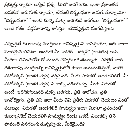
ప్రవర్తిస్తున్నామా
అన్నదే ప్రశ్న. మీలో జరిగే కోపం ఇంకా ప్రశాంతత
ఎరుకతో జరుగుతున్నాయా, లేదంటే నిర్బంధంగా జరుగుతున్నాయా?
“నిర్బంధంగా
” ”
అంటే మళ్ళి మళ్ళి జరిగినవే జరగటం. “నిర్బంధంగా
” ”
అంటే గతం, వర్తమానాన్ని శాసిస్తూ, భవిష్యత్తుని కుంగదీస్తోంది.
ఎప్పుడైతే గతకాలపు ముద్రణలు భవిష్యత్తుని శాసిస్తాయో, అది చాలా
ఘోరమైన జీవితం. అందుకే మీ “హారర్ – స్కోప్” (జాతకం) రాసి,
మీరెలా జీవించబోతారో ముందే చెప్పగలుగుతున్నారు. ఎవరైతే వారి
గతకాలపు ముద్రణల్ని భవిష్యత్తులోకి కూడా అనుమతిస్తారో, వారికే
హారోస్కోప్ (జాతక చక్రం) వర్తిస్తుంది.
మీరు ఎరుకతో ఉండగలిగితే, మీ
హారోస్కోప్ (జాతక చక్రం) ని
కాల్చి పడేయచ్చు.
మీరు ఎరుకతో
ఉంటే, జరిగిపోయినది మళ్ళి జరగదు. ప్రతి ఆలోచన, ప్రతి
భావోద్వేగం,
ప్రతి పని ఇలా మీరు చేసే ప్రతీది ఎరుకతో చేయటం ఎంతో
ముఖ్యం. ఎరుకతో
ఉండగలిగే
సామర్ధ్యం ఇంకా
మిగతా ప్రపంచంతో
కమ్యూనికేట్ చేయగలిగే
సామర్ధ్యం రెండు ఒకటే.
ఎలుకల్ని తినే
పాములే వినగలుగుతున్నప్పుడు, మీకేమైంది?