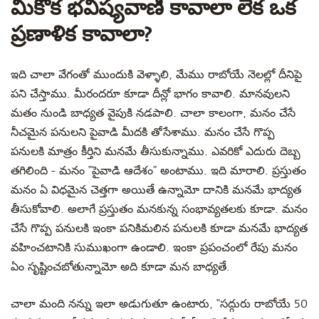
మీకొక భవిష్యవాణి కావాలా లేక ఒక
?
ప్రణాళిక కావాలా
ఇది చాలా వేగంతో ముందుకి వెళ్ళాలి, మేము రాబోయే నెలల్లో దీనిపై
పని చేస్తాము. మీరందరూ కూడా దీన్లో భాగం కావాలి. మానవులని
మతం నుండి బాధ్యత వైపుకి నడపాలి. చాలా
కాలంగా
, మనం
చేసే
నీచమైన పనులని పైవాడి మీదకి తోసేశాము. మనం
చేసే
గొప్ప
పనులకి
మాత్రం కీర్తిని
మనమే తీసుకున్నాము. ఎవరికో ఎదురు దెబ్బ
తగిలింది
-
మనం “పైవాడి
ఆదేశం
” అంటాము. ఇది మారాలి
. ప్రస్తుతం
మనం ఏ విధమైన చెత్తగా అయితే ఉన్నామో దానికి మనమే భాద్యత
తీసుకోవాలి. అలాగే ప్రస్తుతం మనకున్న సంభావ్యతలకు
కూడా. మనం
చేసే గొప్ప పనులకి ఇంకా
పనికిమలిన
పనులకి కూడా
మనమే
భాద్యత
వహించటానికి సుముఖంగా ఉండాలి. ఇంకా ప్రపంచంలో రేపు
మనం
ఏం సృష్టించబోతున్నామో అది కూడా మన బాధ్యతే.
చాలా మంది నన్ను
ఇలా
అడుగుతూ ఉంటారు, “సద్గురు రాబోయే 50