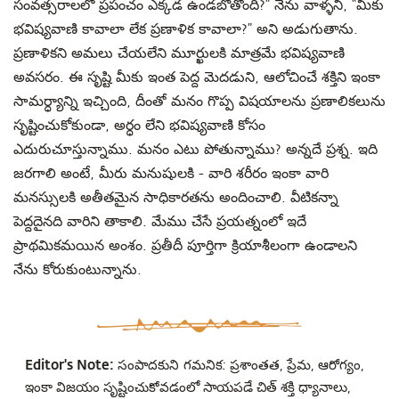
సంవత్సరాలలో ప్రపంచం ఎక్కడ ఉండబోతోంది?” నేను వాళ్ళని, “మీకు
భవిష్యవాణి కావాలా లేక ప్రణాళిక కావాలా?” అని
అడుగుతాను
.
ప్రణాళికని అమలు చేయలేని మూర్ఖులకి మాత్రమే భవిష్యవాణి
అవసరం. ఈ సృష్టి మీకు ఇంత పెద్ద మెదడుని, ఆలోచించే శక్తిని ఇంకా
సామర్ధ్యాన్ని ఇచ్చింది,
దీంతో
మనం గొప్ప విషయాలను ప్రణాలికలును
సృష్టించుకోకుండా
, అర్ధం లేని భవిష్యవాణి కోసం
ఎదురుచూస్తున్నాము. మనం ఎటు పోతున్నాము?
అన్నదే ప్రశ్న.
ఇది
జరగాలి అంటే
,
మీరు
మనుషులకి -
వారి శరీరం ఇంకా వారి
మనస్సులకి అతీతమైన సాధికారతను అందించాలి. వీటికన్నా
పెద్దదైనది వారిని తాకాలి
. మేము చేసే
ప్రయత్నంలో ఇదే
ప్రాథమికమయిన అంశం.
ప్రతీదీ
పూర్తిగా క్రియాశీలంగా ఉండాలని
నేను కోరుకుంటున్నాను.
Editor's Note:
సంపాదకుని గమనిక
: ప్రశాంతత, ప్రేమ, ఆరోగ్యం,
ఇంకా విజయం సృష్టించుకోవడంలో సాయపడే చిత్ శక్తి ధ్యానాలు,