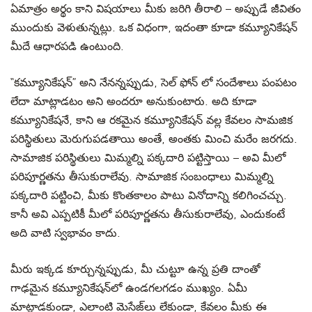
ఏమాత్రం అర్థం కాని విషయాలు మీకు జరిగి తీరాలి – అప్పుడే జీవితం
ముందుకు వెళుతున్నట్లు.
ఒక విధంగా,
ఇదంతా కూడా
కమ్యూనికేషన్
మీదే ఆధారపడి ఉంటుంది.
“
కమ్యూనికేషన్
” అని
నేనన్నప్పుడు
, సెల్ ఫోన్ లో సందేశాలు పంపటం
లేదా మాట్లాడటం అని అందరూ అనుకుంటారు.
అది కూడా
కమ్యూనికేషనే, కాని ఆ రకమైన కమ్యూనికేషన్
వల్ల కేవలం సామజిక
పరిస్థితులు
మెరుగుపడతాయి
అంతే,
అంతకు మించి మరేం
జరగదు.
సామాజిక
పరిస్థితులు మిమ్మల్ని పక్కదారి
పట్టిస్తాయి – అవి మీలో
పరిపూర్ణతను తీసుకురాలేవు. సామాజిక సంబంధాలు
మిమ్మల్ని
పక్కదారి పట్టించి, మీకు కొంతకాలం పాటు
వినోదాన్ని కలిగించచ్చు
.
కానీ అవి ఎప్పటికీ మీలో పరిపూర్ణతను తీసుకురాలేవు
,
ఎందుకంటే
అది
వాటి స్వభావం కాదు.
మీరు ఇక్కడ
కూర్చున్నప్పుడు,
మీ చుట్టూ ఉన్న
ప్రతి దాంతో
గాఢమైన కమ్యూనికేషన్‍లో
ఉండగలగడం ముఖ్యం. ఏమీ
మాట్లాడకుండా, ఎలాంటి మెసేజ్‍లు లేకుండా
, కేవలం మీకు ఈ