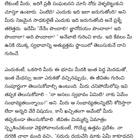
లేకుంటే మీరు, జరిగే ప్రతీ సంఘటనని చూసి నోరు వెళ్ళబెట్టుకుని
చూస్తూ ఉంటారు. ఏంటిది? ఎందుకు ఇది ఇలా జరుగుతోంది? అని.
మీరు నిజమైన సాధకులైతే ఎందుకు ఇది జరుగుతోంది అనే ప్రశ్నే
తలెత్తదు.
ఇదేమీ “నేనేం పొందాలి? జ్ఞానోదయం పొందాలా? ఇది
పొందాలా? అది పొందాలా?
” అనేవాటి గురించి కాదు. ఇది కేవలం మీ
ఉనికి యొక్క స్వభావాన్ని అత్యుత్తమ స్థాయిలో తెలుసుకునే దాని
గురించే.
ఎందుకంటే, ఒకసారి మీరు ఈ భూమి మీదకి ఇంత పెద్ద మెదడుతో,
ఇంత మేధస్సు ఇంకా ఎరుకతో వచ్చినప్పుడు, ఈ జీవితం గురించి
సంపూర్ణంగా తెలుసుకోవాల్సి ఉంటుంది. మీరు చనిపోయేలోపు ఇవి
తప్పక తెలుసుకోవాలి - “నా అసలు స్వభావం ఏమిటి? నాకు ఏమేం
సంభావ్యతలున్నాయి?” అని. మీరు ఆ సంభావ్యతలన్నిటినీ శోదిస్తారా
లేదా అన్నది వేరే విషయం, కానీ ఖచ్చితంగా అవేంటో మీరు
తప్పకుండా తెలుసుకోవాలి. జీవితం మిమ్మల్ని ఏమాత్రం
స్పృశించకుండా వెళ్లిపోవాలనుకుంటే, గొయ్యే ఉత్తమ ప్రదేశం. నా
దగ్గరికి చాలా మంది వచ్చి, “సద్గురు దయచేసి మాకు ఏమీ కాకూడదని