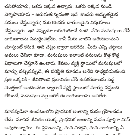
చనిపోయారు, ఒకరు ఇక్కడ ఉన్నారు, ఒకరు ఇక్కడ నుండి
వెళ్ళిపోయారు –
జరుగుతున్నదంతా ఇదే. కొందరు
అద్భుతమైన
పనులు చేస్తున్నారు; మరి
కొందరు
దారుణమైన విషయాలు
చేస్తున్నారు. ఇది ఎప్పుడూ జరుగుతూనే ఉంది. నేను మనుషులు చేసే
దారుణాలను సమర్ధించట్లేదు. కానీ మీరు వాటిని అరికడదామని
చూస్తుంటే
కనుక
,
అది చట్టం ద్వారా జరగదు. మీరు ఎన్ని చట్టాలు
అమలు చేసినా కూడా, మనుషులు ఇలాంటి
పనులను కొత్త కొత్త
విధాలుగా చేస్తూనే ఉంటారు. కేవలం వ్యక్తి స్థాయిలో మనుషులలో
మార్పు వచ్చినప్పుడే, ఈ పరిస్థితి మారడం అనేది సాధ్యపడుతుంది.
ప్రతి ఒక్కరికీ
-
జీవితాలని ప్రభావితం చేసే
ఉపకరణాలను పెద్ద
మొత్తంలో అందించటం ద్వారానే వ్యక్తి స్థాయిలో మార్పు వస్తుంది
.
లేకుంటే, మనుషుల వల్ల జరిగే ఈ దారుణాలను ఆపలేరు.
మానవుడిలా ఉండటంలోని
ప్రాధమిక అంశాన్ని మనం
గ్రహించడం
లేదు. మానవ జీవితం యొక్క
ప్రాధమిక అంశాన్ని మనం పూర్తిగా
మిస్
అవుతున్నాము
. ఈ ప్రపంచాన్ని
, మన విద్యని, మన వాణిజాన్ని ఏ