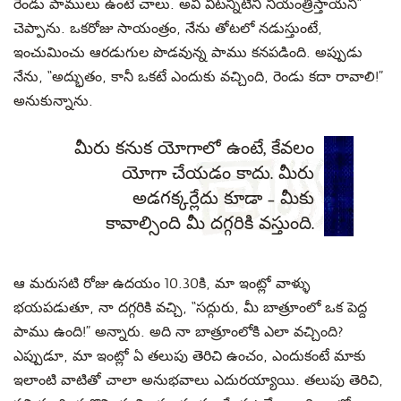
రెండు పాములు ఉంటే చాలు. అవి
వీటన్నిటినీ నియంత్రిస్తాయని”
చెప్పాను.
ఒకరోజు సాయంత్రం
,
నేను తోటలో నడుస్తుంటే
,
ఇంచుమించు
ఆరడుగుల
పొడవున్న పాము కనపడింది.
అప్పుడు
నేను, “అద్భుతం,
కానీ
ఒకటే ఎందుకు వచ్చింది, రెండు కదా రావాలి!”
అనుకున్నాను.
మీరు కనుక యోగాలో ఉంటే, కేవలం
యోగా చేయడం కాదు. మీరు
అడగక్కర్లేదు కూడా – మీకు
కావాల్సింది మీ దగ్గరికి వస్తుంది.
ఆ
మరుసటి
రోజు ఉదయం
10.30కి,
మా ఇంట్లో వాళ్ళు
భయపడుతూ
,
నా దగ్గరికి
వచ్చి
, “సద్గురు, మీ బాత్రూంలో ఒక పెద్ద
పాము ఉంది!”
అన్నారు.
అది నా బాత్రూంలోకి ఎలా వచ్చింది?
ఎప్పుడూ
,
మా ఇంట్లో ఏ తలుపు
తెరిచి ఉంచం
, ఎందుకంటే మాకు
ఇలాంటి వాటితో చాలా అనుభవాలు
ఎదురయ్యాయి.
తలుపు తెరిచి
,