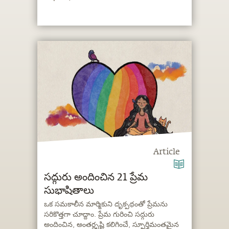
Article
సద్గురు అందించిన 21 ప్రేమ
సుభాషితాలు
ఒక సమకాలీన మార్మికుని దృక్పథంతో ప్రేమను
సరికొత్తగా చూద్దాం. ప్రేమ గురించి సద్గురు
అందించిన, అంతర్దృష్టి కలిగించే, స్ఫూర్తిమంతమైన