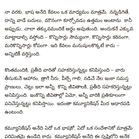
నా వరకు, భాష అనేది కేవలం
ఒక
మాధ్యమం మాత్రమే.
నన్నడిగితే,
దాన్ని వాడే బదులు, మౌనంగా కూర్చోవడం ఉత్తమం అంటాను.
కానీ
అప్పుడు
,
చాలా తక్కువమందికే అర్ధం అవుతుంది.
అందుకనే ఎక్కువ
మాట్లాడాల్సి
వస్తోంది – కొన్నిసార్లు
సౌమ్యంగా, కొన్నిసార్లు కఠినంగా,
మరికొన్నిసార్లు కోపంగా.
ఇది కేవలం
మనుషులకొక్కటే
కాదు –
అన్నిటికీ వర్తిస్తుంది.
కొంతమందికి, ప్రతీది వారితో సహకరిస్తున్నట్లు కనిపిస్తుంది – వారు
తీసుకునే ఆహారం, త్రాగే నీరు, పీల్చే గాలి, నడిచే నేల ఇంకా సమస్త
ప్రాణులు, చెట్లు ఇలా అన్నీ. కొన్ని జీవితాలకి, ప్రతీది సహకరిస్తున్నట్లు
అనిపిస్తుంది. ఇంకొన్ని జీవితాల్లో ఏమో, అన్నీ వారికి ప్రతికూలంగా
పనిచేస్తున్నట్టు కనిపిస్తాయి. ఇదంతా కమ్యూనికేషన్ మీద ఆధారపడి
ఉంటుంది.
కమ్యూనికేషన్ అనేది ఏదో ఒక భాషకో, ఏదో ఒక సందేశానికో మాత్రమే
పరిమితమై ఉండేది కాదు. కమ్యూనికేషన్ అనేది ఈ సృష్టిలోని అనేక