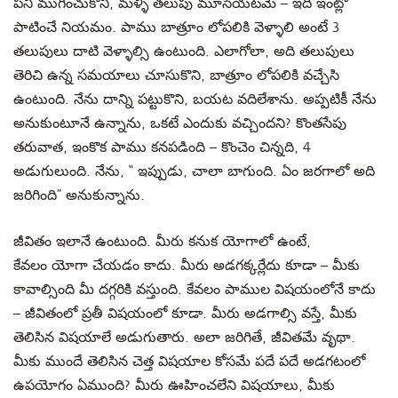
పని ముగించుకొని
,
మళ్ళి తలుపు మూసేయటమే – ఇది ఇంట్లో
పాటించే నియమం. పాము బాత్రూం లోపలికి వెళ్ళాలి అంటే 3
తలుపులు దాటి వెళ్ళాల్సి ఉంటుంది.
ఎలాగోలా,
అది తలుపులు
తెరిచి ఉన్న సమయాలు
చూసుకొని, బాత్రూం
లోపలికి వచ్చేసి
ఉంటుంది. నేను దాన్ని
పట్టుకొని, బయట వదిలేశాను. అప్పటికీ నేను
అనుకుంటూనే ఉన్నాను, ఒకటే ఎందుకు వచ్చిందని? కొంతసేపు
తరువాత, ఇంకొక పాము కనపడింది –
కొంచెం
చిన్నది, 4
అడుగులుంది
. నేను
, “ ఇప్పుడు, చాలా బాగుంది. ఏం జరగాలో అది
జరిగింది” అనుకున్నాను.
జీవితం ఇలానే ఉంటుంది. మీరు కనుక యోగాలో ఉంటే,
కేవలం యోగా చేయడం కాదు. మీరు అడగక్కర్లేదు కూడా – మీకు
కావాల్సింది మీ దగ్గరికి వస్తుంది. కేవలం పాముల
విషయంలోనే
కాదు
– జీవితంలో ప్రతీ
విషయంలో కూడా.
మీరు అడగాల్సి వస్తే, మీకు
తెలిసిన విషయాలే అడుగుతారు.
అలా జరిగితే, జీవితమే వృథా
.
మీకు ముందే తెలిసిన
చెత్త విషయాల కోసమే పదే పదే
అడగటంలో
ఉపయోగం ఏముంది? మీరు ఊహించలేని విషయాలు, మీకు