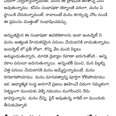
విధంగా నిర్వహిస్తున్నామంటే, మనం ఈ ప్రాథమిక అంశాన్ని మిస్
అవుతున్నాము.
కనీసం సంభాషణా టెక్నాలజీ
పరంగా, మనం
ఏ
స్థాయికి చేరుకున్నామంటే, కావాలంటే మనం కూర్చున్న చోట నుండే
ఈ
ప్రపంచం మొత్తంతో
సంభాషించవచ్చు.
అద్భుతమైన
ఈ
సంభాషణా
ఉపకరణాలను
ఇంకా ఇంటర్నెట్ ని
మనం
అత్యంత హేయకరమైన పనులు చేయడానికి వాడుతున్నాము.
ఇంటర్నెట్ లో ప్రతీ రోజూ,
కొన్ని వేల మంది పిల్లలు
అమ్మబడుతున్నారు, మాదక
ద్రవ్యాల
రవాణా జరుగుతోంది - అన్ని
రకాల
పనులూ జరుగుతున్నాయి. అన్నింటికీ మించి,
మన పిల్లల్ని
చెత్త పనులు చేయటానికి
మనం
అమ్మేస్తున్నామంటే, మనం
దిగజారిపోయాము. మనం మానవత్వాన్ని పూర్తిగా కోలిపోయాము.
ఇక, ఆధ్యాత్మిక సంస్థ అనగానే ప్రజలు ఊహించే విధంగా నిమ్మళంగా,
నిశ్శబ్దంగా
ముందుకు వెళ్ళే
సమయం ముగిసిందని నేను
భావిస్తున్నాను. మనం దీన్ని
, ఫైర్‌ అవుతున్న రాకెట్ లా ముందుకు
తీసుకువెళ్ళాలి.