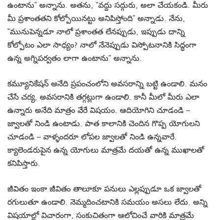
ఉంటాను” అన్నాను. అతను, “వద్దు
సద్గురు, అలా చేయకండి. మీరు
మీ ప్రశాంతతని కోల్పోయినట్టు అనిపిస్తోంది
” అన్నాడు. నేను,
“మునుపెన్నడూ నాలో ప్రశాంతత లేనప్పుడు, ఇప్పుడు దాన్ని
కోల్పోటం ఎలా
సాధ్యం
? నాలో నేనెప్పుడు విస్పోటనానికి సిద్ధంగా
ఉన్న అగ్నిపర్వతం లాగా ఉంటాను”
అన్నాను.
కమ్యూనికేషన్ అనేది ప్రపంచంలోని అవసరాన్ని బట్టి ఉండాలి. మనం
చేసే చర్య, అవసరానికి తగ్గట్లుగా ఉండాలి. కానీ మీలో మీరు ఎలా
ఉన్నారు అనేది మాత్రం వేరే విషయం. ఆదియోగిని చూడండి –
జ్వాలతో నిండి ఉంటాడు.
పాత కాలానికి చెందిన
గొప్ప యోగులని
చూడండి – వాళ్ళందరూ లోపల జ్వాలతో నిండి ఉన్నవారే.
క్యాలెండరుపైన ఉన్న యోగులు మాత్రమే దయతో ఉన్న ముఖాలతో
కనిపిస్తారు.
జీవితం ఇంకా జీవితం తాలూకూ పనులు ఎల్లప్పుడూ ఒక జ్వాలతో
రగులుతూ
ఉండాలి.
నెమ్మదించటానికి
సమయం అసలు లేదు.
అన్ని
విషయాల్లో విచారంగా, సంకుచితంగా ఆలోచించే వారికి మాత్రమే