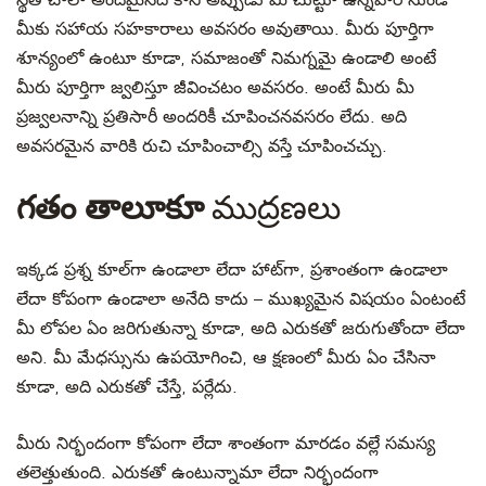
స్థితి చాలా అందమైనది కానీ అప్పుడు మీ చుట్టూ ఉన్నవారి నుండి
మీకు
సహాయ సహకారాలు అవసరం అవుతాయి. మీరు
పూర్తిగా
శూన్యంలో ఉంటూ కూడా
, సమాజంతో
నిమగ్నమై ఉండాలి అంటే
మీరు పూర్తిగా జ్వలిస్తూ జీవించటం అవసరం. అంటే మీరు మీ
ప్రజ్వలనాన్ని ప్రతిసారీ అందరికీ
చూపించనవసరం లేదు. అది
అవసరమైన వారికి రుచి చూపించాల్సి వస్తే చూపించచ్చు.
ముద్రణలు
గతం తాలూకూ
ఇక్కడ ప్రశ్న కూల్‍గా ఉండాలా లేదా ‍హాట్‍గా, ప్రశాంతంగా ఉండాలా
లేదా కోపంగా ఉండాలా అనేది కాదు – ముఖ్యమైన విషయం ఏంటంటే
మీ లోపల ఏం జరిగుతున్నా కూడా, అది ఎరుకతో జరుగుతోందా లేదా
అని. మీ మేధస్సును ఉపయోగించి, ఆ క్షణంలో మీరు ఏం చేసినా
కూడా, అది ఎరుకతో చేస్తే, పర్లేదు.
మీరు
నిర్భందంగా
కోపంగా లేదా శాంతంగా మారడం వల్లే సమస్య
తలెత్తుతుంది. ఎరుకతో ఉంటున్నామా
లేదా నిర్భందంగా