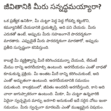
జీవితానికి మీరు సన్నద్ధమయ్యారా?
ఒక ప్రత్యేక ఉనికిగా, మీ చుట్టూ పెద్ద పెద్ద గోడల్ని కట్టుకొని,
కమ్యూనికేట్ చేయడానికి ప్రయత్నిస్తే,
అది పని చేయదు. మీరు
ఎరుకతో ఉంటే, అప్పుడు మీరు
సహజంగానే పారదర్శకంగా
మారతారు
. ఎప్పుడైతే మీరు
పారదర్శకంగా మారతారో
, అప్పుడు
ప్రతీది
సుస్పష్టంగా కనిపిస్తుంది.
కాబట్టి మీ వ్యక్తిత్వాన్ని మీరే కరిగించడమన్నా చేయండి, లేదంటే
మేము దాన్ని అరగదీయాల్సి ఉంటుంది. అరగదీయడం ఎంతో బాధతో
కూడుకున్న ప్రక్రియ. మీ అంతట మీరే దాన్ని కరిగించుకుంటే, అది
ఎంతో అద్భుతంగా ఉంటుంది. అరగదీయటానికి సమయం
పడుతుంది. కాలక్రమంలో, జీవితం అందరినీ అరగదీస్తుంది, కాని అది
చాలా జుగుప్సాకరంగా ఉంటుంది. మీకూ
, మీ చుట్టూ ఉన్నవారికి
ఏదైనా స్వచ్చమైన మార్పు జరగాలి అనుకుంటే ఇదే సరైన చోటు ఇంకా
సమయం. మీరు స్వచ్చంగా
మారటమే ఎంతో ముఖ్యమైన విషయం.