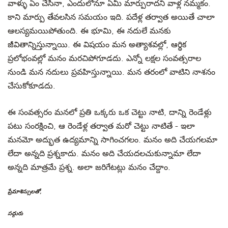
వాళ్ళు ఏం చేసినా, ఎందులోనూ ఏమీ మార్పురాదని వాళ్ల నమ్మకం.
కాని మార్పు తేవలసిన సమయం ఇది. పదేళ్ల తర్వాత అయితే చాలా
ఆలస్యమయిపోతుంది. ఈ భూమి, ఈ నదులే మనకు
జీవితాన్నిస్తున్నాయి. ఈ విషయం మన అత్యాశవల్లో, ఆర్థిక
ప్రలోభంవల్లో మనం మరచిపోగూడదు. ఎన్నో లక్షల సంవత్సరాల
నుండి మన నదులు ప్రవహిస్తున్నాయి. మన తరంలో వాటిని నాశనం
చేసుకోకూడదు.
ఈ సంవత్సరం మనలో ప్రతి ఒక్కరు ఒక చెట్టు నాటి, దాన్ని రెండేళ్లు
పటు సంరక్షించి, ఆ రెండేళ్ల తర్వాత మరో చెట్టు నాటితే - ఇలా
మనమో అద్భుత ఉద్యమాన్ని సాగించగలం. మనం అది చేయగలమా
లేదా అన్నది ప్రశ్నకాదు. మనం అది చేయదలచుకున్నామా లేదా
అన్నది మాత్రమే ప్రశ్న. అలా జరిగేటట్లు మనం చేద్దాం.
ప్రేమాశిస్సులతో,
సద్గురు