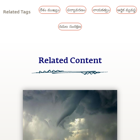
దేశం ముఖ్యం
పర్యావరణం
నాయకత్వం
ఆర్థిక వ్యవస్థ
Related Tags
నదుల సంరక్షణ
Related Content