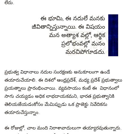
లేదు.
ఈ భూమి, ఈ నదులే మనకు
జీవితాన్నిస్తున్నాయి. ఈ విషయం
మన అత్యాశ వల్లో, ఆర్థిక
ప్రలోభంవల్లో మనం
మరచిపోగూడదు.
ప్రభుత్వ విధానాలు నదుల సంరక్షణకు అనుకూలంగా ఉండే
తయారుచేయాలి. ఈ దిశలో ఆంధ్రప్రదేశ్, మధ్య ప్రదేశ్ ప్రభుత్వాలు
ప్రయత్నాలు ప్రారంభించాయి. వ్యవసాయం కంటే ఈ విధానంలో
సాగు చయ్యడం అధిక లాభదాయకమని, భారత ప్రభుత్వానికి
తెలియజేయడంకోసం మేమిప్పుడు ఒక ప్రాజెక్టు నివేదికను
తయారుచేస్తున్నాం.
ఈ రోజుల్లో, చాల మంది నిరాశావాదులుగా తయ్యారవుతున్నారు.