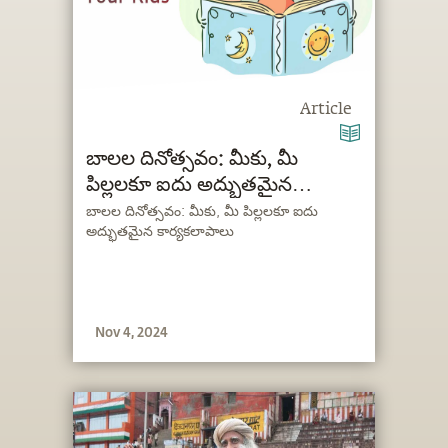
Article
బాలల దినోత్సవం: మీకు, మీ
పిల్లలకూ ఐదు అద్భుతమైన
కార్యకలాపాలు
బాలల దినోత్సవం: మీకు, మీ పిల్లలకూ ఐదు
అద్భుతమైన కార్యకలాపాలు
Nov 4, 2024