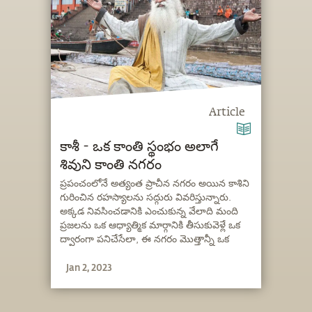
Article
కాశీ - ఒక కాంతి స్థంభం అలాగే
శివుని కాంతి నగరం
ప్రపంచంలోనే అత్యంత ప్రాచీన నగరం అయిన కాశిని
గురించిన రహస్యాలను సద్గురు వివరిస్తున్నారు.
అక్కడ నివసించడానికి ఎంచుకున్న వేలాది మంది
ప్రజలను ఒక ఆధ్యాత్మిక మార్గానికి తీసుకువెళ్లే ఒక
ద్వారంగా పనిచేసేలా, ఈ నగరం మొత్తాన్నీ ఒక
యంత్రంలా ఎలా ప్రతిష్టించారో ఆయన
Jan 2, 2023
వివరిస్తున్నారు.