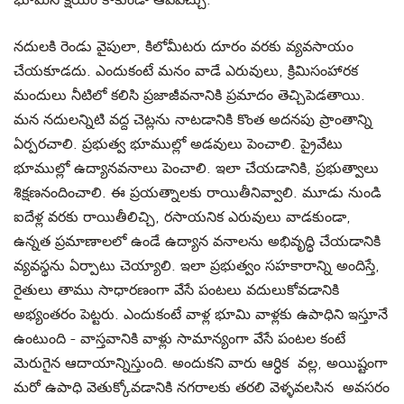
భూమిని క్షయం కాకుండా ఆపవచ్చు.
నదులకి రెండు వైపులా, కిలోమీటరు దూరం వరకు వ్యవసాయం
చేయకూడదు. ఎందుకంటే మనం వాడే ఎరువులు, క్రిమిసంహారక
మందులు నీటిలో కలిసి ప్రజాజీవనానికి ప్రమాదం తెచ్చిపెడతాయి.
మన నదులన్నిటి వద్ద చెట్లను నాటడానికి కొంత అదనపు ప్రాంతాన్ని
ఏర్పరచాలి. ప్రభుత్వ భూముల్లో అడవులు పెంచాలి. ప్రైవేటు
భూముల్లో ఉద్యానవనాలు పెంచాలి. ఇలా చేయడానికి, ప్రభుత్వాలు
శిక్షణనందించాలి. ఈ ప్రయత్నాలకు రాయితీనివ్వాలి. మూడు నుండి
ఐదేళ్ల వరకు రాయితీలిచ్చి, రసాయనిక ఎరువులు వాడకుండా,
ఉన్నత ప్రమాణాలలో ఉండే ఉద్యాన వనాలను అభివృద్ధి చేయడానికి
వ్యవస్థను ఏర్పాటు చెయ్యాలి. ఇలా ప్రభుత్వం సహకారాన్ని అందిస్తే,
రైతులు తాము సాధారణంగా వేసే పంటలు వదులుకోవడానికి
అభ్యంతరం పెట్టరు. ఎందుకంటే వాళ్ల భూమి వాళ్లకు ఉపాధిని ఇస్తూనే
ఉంటుంది - వాస్తవానికి వాళ్లు సామాన్యంగా వేసే పంటల కంటే
మెరుగైన ఆదాయాన్నిస్తుంది. అందుకని వారు ఆర్ధిక వల్ల, అయిష్టంగా
మరో ఉపాధి వెతుక్కోవడానికి నగరాలకు తరలి వెళ్ళవలసిన అవసరం