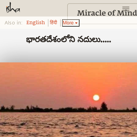
Also in:
More
English
हिंदी
భారతదేశంలోని నదులు.....