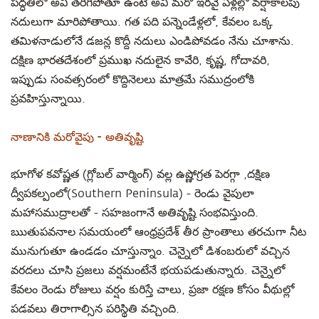
పద్ధతిలో అవి తరిగిపోతూ ఉంటే అవి మరో ఇరవై ఏళ్లల్లో వర్షాకాలపు
నదులుగా మారిపోతాయి. గత పది పన్నెండేళ్లలో, కేవలం ఒక్క
తమిళనాడులోనే డజన్ల కొద్దీ నదులు ఎండిపోవడం నేను చూశాను.
దక్షిణ భారతదేశంలో ప్రముఖ నదులైన కావేరి, కృష్ణ, గోదావరి,
ఇప్పుడు సంవత్సరంలో కొద్దినెలలు మాత్రమే సముద్రంలోకి
ప్రవహిస్తున్నాయి.
నాణానికి మరోవైపు - అతివృష్టి
భూగోళ కవోష్ణత (గ్లోబల్ వార్మింగ్) వల్ల ఉష్ణోగ్రత పెరగ్గా ,దక్షిణ
ద్వీపకల్పంలో(Southern Peninsula) - రెండు వైపులా
మహాసముద్రాలతో - సహజంగానే అతివృష్టి సంభవిస్తుంది.
ఋతుపవనాల సమయంలో ఆంధ్రప్రదేశ్‌ తీర ప్రాంతాలు తరచుగా నీట
మునుగుతూ ఉండడం చూస్తున్నాం. చెన్నైలో డిశంబరులో వచ్చిన
వరదలు చూసి ప్రజలు వర్షమంటేనే భయపడుతున్నారు. చెన్నైలో
కేవలం రెండు రోజులు వర్షం కురిస్తే చాలు, ప్రజా రక్షణ కోసం వీథుల్లో
పడవలు తిరాగాల్సిన పరిస్థితి వచ్చింది.