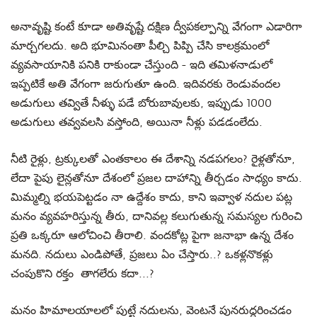
అనావృష్టి కంటే కూడా అతివృష్టే దక్షిణ ద్వీపకల్పాన్ని వేగంగా ఎడారిగా
మార్చగలదు. అది భూమినంతా పీల్చి పిప్పి చేసి కాలక్రమంలో
వ్యవసాయానికి పనికి రాకుండా చేస్తుంది - ఇది తమిళనాడులో
ఇప్పటికే అతి వేగంగా జరుగుతూ ఉంది. ఇదివరకు రెండువందల
అడుగులు తవ్వితే నీళ్ళు పడే బోరుబావులకు, ఇప్పుడు 1000
అడుగులు తవ్వవలసి వస్తోంది, అయినా నీళ్లు పడడంలేదు.
నీటి రైళ్లు, ట్రక్కులతో ఎంతకాలం ఈ దేశాన్ని నడపగలం? రైళ్లతోనూ,
లేదా పైపు లైన్లతోనూ దేశంలో ప్రజల దాహాన్ని తీర్చడం సాధ్యం కాదు.
మిమ్మల్ని భయపెట్టడం నా ఉద్దేశం కాదు, కాని ఇవ్వాళ నదుల పట్ల
మనం వ్యవహరిస్తున్న తీరు, దానివల్ల కలుగుతున్న సమస్యల గురించి
ప్రతి ఒక్కరూ ఆలోచించి తీరాలి. వందకోట్ల పైగా జనాభా ఉన్న దేశం
మనది. నదులు ఎండిపోతే, ప్రజలు ఏం చేస్తారు..? ఒకళ్లనొకళ్లు
చంపుకొని రక్తం తాగలేరు కదా...?
మనం హిమాలయాలలో పుట్టే నదులను, వెంటనే పునరుద్ధరించడం