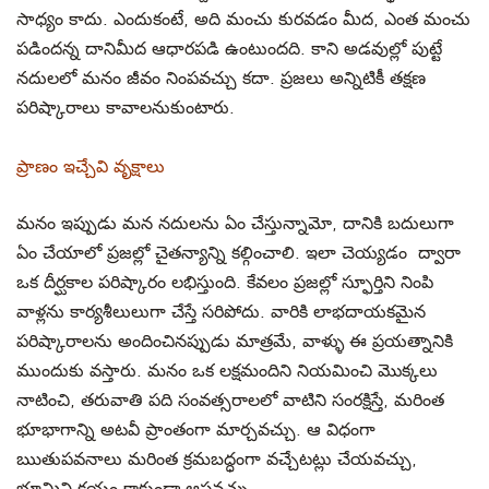
సాధ్యం కాదు. ఎందుకంటే, అది మంచు కురవడం మీద, ఎంత మంచు
పడిందన్న దానిమీద ఆధారపడి ఉంటుందది. కాని అడవుల్లో పుట్టే
నదులలో మనం జీవం నింపవచ్చు కదా. ప్రజలు అన్నిటికీ తక్షణ
పరిష్కారాలు కావాలనుకుంటారు.
ప్రాణం ఇచ్చేవి వృక్షాలు
మనం ఇప్పుడు మన నదులను ఏం చేస్తున్నామో, దానికి బదులుగా
ఏం చేయాలో ప్రజల్లో చైతన్యాన్ని కల్గించాలి. ఇలా చెయ్యడం ద్వారా
ఒక దీర్ఘకాల పరిష్కారం లభిస్తుంది. కేవలం ప్రజల్లో స్ఫూర్తిని నింపి
వాళ్లను కార్యశీలులుగా చేస్తే సరిపోదు. వారికి లాభదాయకమైన
పరిష్కారాలను అందించినప్పుడు మాత్రమే, వాళ్ళు ఈ ప్రయత్నానికి
ముందుకు వస్తారు. మనం ఒక లక్షమందిని నియమించి మొక్కలు
నాటించి, తరువాతి పది సంవత్సరాలలో వాటిని సంరక్షిస్తే, మరింత
భూభాగాన్ని అటవీ ప్రాంతంగా మార్చవచ్చు. ఆ విధంగా
ఋతుపవనాలు మరింత క్రమబద్ధంగా వచ్చేటట్లు చేయవచ్చు,