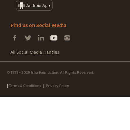
Find us on Social Media
All Social Media Handles
© 1999 - 2026 Isha Foundation. All Rights Reserved.
|
|
Terms & Conditions
Privacy Policy