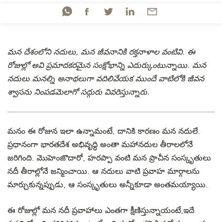
మన దేశంలోని నదులు, మన జీవనానికి రక్తనాళాల వంటివి. ఈ
రోజుల్లో అవి ప్రమాదకరమైన సంక్షోభాన్ని ఎదుర్కుంటున్నాయి. మన
నదులు మనల్ని అనాథలుగా వదిలివేయక ముందే వాటిలోకి జీవన
శ్వాసను నింపడమెలాగో సద్గురు వివరిస్తున్నారు.
మనం ఈ రోజున ఇలా ఉన్నామంటే, దానికి కారణం మన నదులే.
ప్రధానంగా భారతదేశ అభివృద్ధి అంతా మహానదుల తీరాలలోనే
జరిగింది. మొహెంజొదారో, హరప్పా వంటి మన ప్రాచీన సంస్కృతులు
నదీ తీరాల్లోనే జన్మించాయి. ఆ నదులు వాటి ప్రవాహ మార్గాలను
మార్చుకున్నప్పుడు, ఆ సంస్కృతులు అన్నీకూడా అంతమయ్యాయి.
ఈ రోజుల్లో మన నదీ ప్రవాహాలు ఎంతగా క్షీణిస్తున్నాయంటే,ఇదే