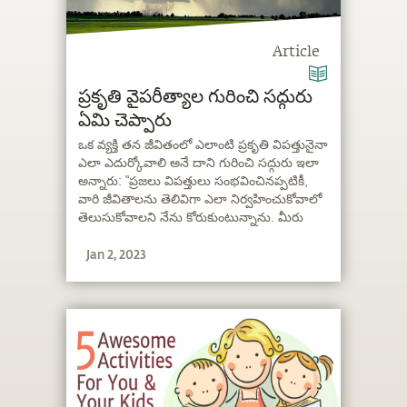
Article
ప్రకృతి వైపరీత్యాల గురించి సద్గురు
ఏమి చెప్పారు
ఒక వ్యక్తి తన జీవితంలో ఎలాంటి ప్రకృతి విపత్తునైనా
ఎలా ఎదుర్కోవాలి అనే దాని గురించి సద్గురు ఇలా
అన్నారు: “ప్రజలు విపత్తులు సంభవించినప్పటికీ,
వారి జీవితాలను తెలివిగా ఎలా నిర్వహించుకోవాలో
తెలుసుకోవాలని నేను కోరుకుంటున్నాను. మీరు
బాగా బతకడానికి ఏ దేవుడూ అవసరం లేదు. మీకు
Jan 2, 2023
కొంచెం తెలివి ఉంటే చాలు."