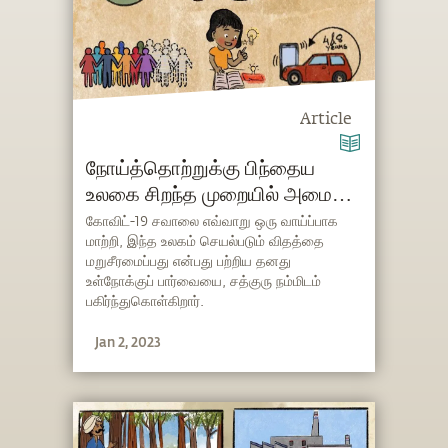
Article
நோய்த்தொற்றுக்கு பிந்தைய
உலகை சிறந்த முறையில் அமைக்க
சத்குருவின் யோசனைகள்
கோவிட்-19 சவாலை எவ்வாறு ஒரு வாய்ப்பாக
மாற்றி, இந்த உலகம் செயல்படும் விதத்தை
மறுசீரமைப்பது என்பது பற்றிய தனது
உள்நோக்குப் பார்வையை, சத்குரு நம்மிடம்
பகிர்ந்துகொள்கிறார்.
Jan 2, 2023