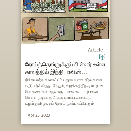
Article
நோய்த்தொற்றுக்குப் பின்னர் உள்ள
காலத்தில் இந்தியாவின்
செழுமைக்கு சத்குருவின்
நிச்சயமற்ற காலகட்டம் புதுமையான தீர்வுகளை
எதிர்பார்க்கிறது. மேலும், வழக்கத்திற்கு மாறான
புதுமையான யோசனைகள்
யோசனைகள் உருவாகும் வண்ணம் கற்பனை
செய்ய முடியாத அளவு வாய்ப்புகளையும்
வழங்குகிறது. நம் தேசம் முன்பு எப்போதும்
இல்லாத வகையில் இந்த சூழலில் இருந்து மீண்டு
Apr 25, 2023
வர சத்குரு சில புதுமையான யோசனைகளை
நமக்கு வழங்குகிறார்.