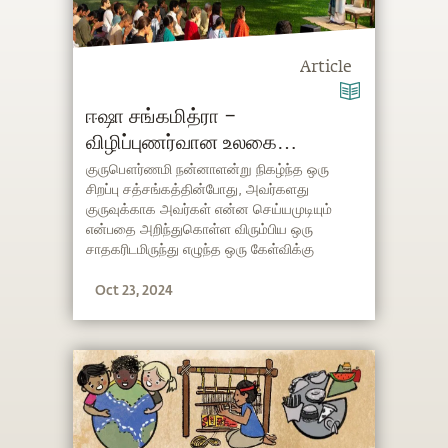
Article
ஈஷா சங்கமித்ரா –
விழிப்புணர்வான உலகை
கட்டமைப்போம்
குருபௌர்ணமி நன்னாளன்று நிகழ்ந்த ஒரு
சிறப்பு சத்சங்கத்தின்போது, அவர்களது
குருவுக்காக அவர்கள் என்ன செய்யமுடியும்
என்பதை அறிந்துகொள்ள விரும்பிய ஒரு
சாதகரிடமிருந்து எழுந்த ஒரு கேள்விக்கு
சத்குருவின் பதில்…….
Oct 23, 2024