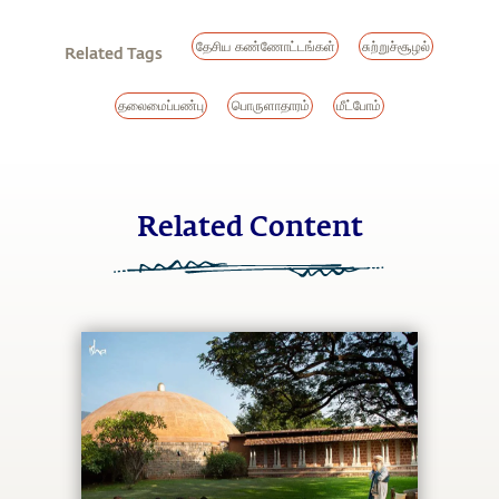
தேசிய கண்ணோட்டங்கள்
சுற்றுச்சூழல்
Related Tags
தலைமைப்பண்பு
பொருளாதாரம்
மீட்போம்
Related Content