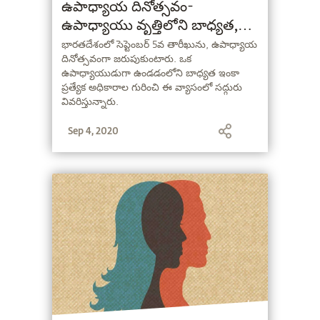
ఉపాధ్యాయ దినోత్సవం-
ఉపాధ్యాయు వృత్తిలోని బాధ్యత,
ప్రత్యేకత
భారతదేశంలో సెప్టెంబర్ 5వ తారీఖును, ఉపాధ్యాయ
దినోత్సవంగా జరుపుకుంటారు. ఒక
ఉపాధ్యాయుడుగా ఉండడంలోని బాధ్యత ఇంకా
ప్రత్యేక అధికారాల గురించి ఈ వ్యాసంలో సద్గురు
వివరిస్తున్నారు.
Sep 4, 2020