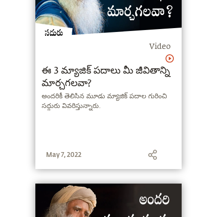
Video
ఈ 3 మ్యాజిక్ పదాలు మీ జీవితాన్ని
మార్చగలవా?
అందరికీ తెలిసిన మూడు మ్యాజిక్ పదాల గురించి
సద్గురు వివరిస్తున్నారు.
May 7, 2022