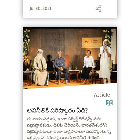
ఆధ్యాత్మిక అవకాశాలతో నిండిన, జీవానికి
Jul 30, 2021
అవసరమైన అంశం అయితే ఎలా ఉంటుంది?
Article
అవినీతికి పరిష్కారం ఏది?
ఈ వారం సద్గురు, ఇంకా పర్ఫెక్ట్ రిలేషన్స్ సహ
వ్యవస్థాపకుడు, దిలిప్ చెరియన్, భారతదేశంలోని
వ్యవస్థాపకులూ ఇంకా వ్యాపారాలూ ఎదుర్కొంటున్న
ఒక ప్రధాన సమస్య అయిన అవినీతి గురించి