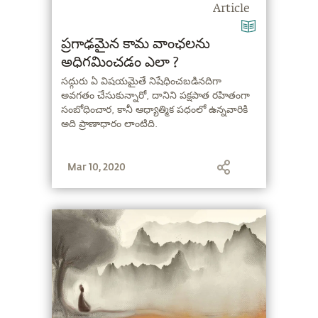
Article
ప్రగాఢమైన కామ వాంఛలను
అధిగమించడం ఎలా ?
సద్గురు ఏ విషయమైతే నిషేధించబడినదిగా
అవగతం చేసుకున్నారో, దానిని పక్షపాత రహితంగా
సంబోధించార, కానీ ఆధ్యాత్మిక పధంలో ఉన్నవారికి
అది ప్రాణాధారం లాంటిది.
Mar 10, 2020