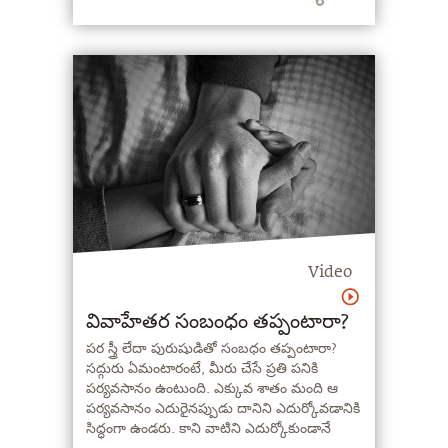
Video
వివాహేతర సంబంధం తప్పంటారా?
పర స్త్రీ లేదా పురుషుడితో సంబధం తప్పంటారా?
సద్గురు ఏమంటారంటే, మీరు చేసే ప్రతి పనికి
పర్యవసానం ఉంటుంది. ఎక్కువ శాతం మంది ఆ
పర్యవసానం ఎదురైనప్పుడు దానిని ఎదుర్కోవడానికి
సిద్ధంగా ఉండరు. కాని వాటిని ఎదుర్కోకుండానే