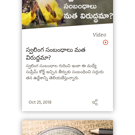
Video
స్వలింగ సంబంధాలు మత
విరుద్ధమా?
స్వలింగ సంబంధాల గురించి ఇంకా ఈ మధ్యే
సుప్రీమ్ కోర్ట్ ఇచ్చిన తీర్పుకు సంబంధించి సద్గురు
తన ఉద్దేశాన్ని తెలియజేస్తున్నారు.
Oct 25, 2018