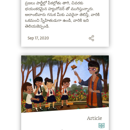
మీరే!
ప్రజలు పార్టీల్లో పీకల్లోతు తాగి, చివరకు
భయంకరమైన హ్యంగోవర్ తో ముగిస్తున్నారు.
అలాంటివారు గనుక మీకు ఎవరైనా తెలిస్తే, వారికి
ఒకమంచి స్నేహితుడుగా ఉండి, వారికి ఇది
తెలియజెప్పండి.
Sep 17, 2020
Article