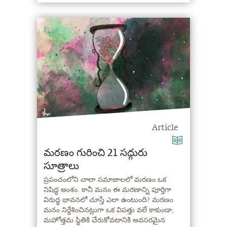
Article
మరణం గురించి 21 సద్గురు
సూత్రాలు
ప్రపంచంలోని చాలా సమాజాలలో మరణం ఒక
నిషిద్ధ అంశం. కానీ మనం ఈ మరణాన్ని పూర్తిగా
విరుద్ధ భావనలో చూస్తే ఎలా ఉంటుంది? మరణం
మనం నిర్దేశించినట్లుగా ఒక విపత్తు వలే కాకుండా,
మహోత్తమ స్థితికి చేరుకోవటానికి అవసరమైన