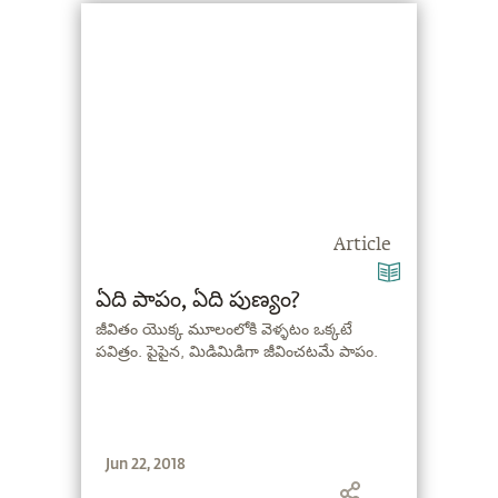
Article
ఏది పాపం, ఏది పుణ్యం?
జీవితం యొక్క మూలంలోకి వెళ్ళటం ఒక్కటే
పవిత్రం. పైపైన, మిడిమిడిగా జీవించటమే పాపం.
Jun 22, 2018