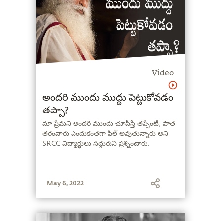
Video
అందరి ముందు ముద్దు పెట్టుకోవడం
తప్పా?
మా ప్రేమని అందరి ముందు చూపిస్తే తప్పేంటి, పాత
తరంవారు ఎందుకంతగా ఫీల్ అవుతున్నారు అని
SRCC విద్యార్ధులు సద్గురుని ప్రశ్నించారు.
May 6, 2022