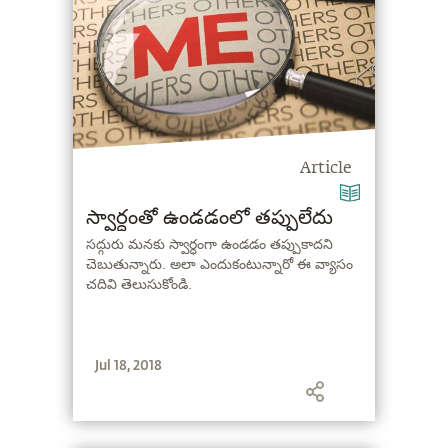
Article
స్వార్ధంతో ఉండడంలో తప్పులేదు
సద్గురు మనకు స్వార్ధంగా ఉండడం తప్పుకాదని
చెబుతున్నారు. అలా ఎందుకంటున్నారో ఈ వ్యాసం
చదివి తెలుసుకోండి.
Jul 18, 2018