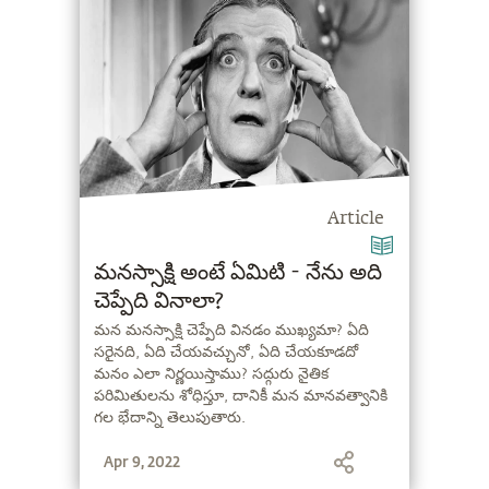
Article
మనస్సాక్షి అంటే ఏమిటి - నేను అది
చెప్పేది వినాలా?
మన మనస్సాక్షి చెప్పేది వినడం ముఖ్యమా? ఏది
సరైనది, ఏది చేయవచ్చునో, ఏది చేయకూడదో
మనం ఎలా నిర్ణయిస్తాము? సద్గురు నైతిక
పరిమితులను శోధిస్తూ, దానికీ మన మానవత్వానికి
గల భేదాన్ని తెలుపుతారు.
Apr 9, 2022