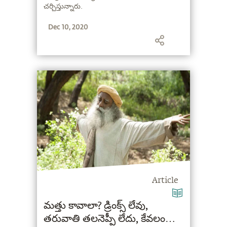
చర్చిస్తున్నారు.
Dec 10, 2020
Article
మత్తు కావాలా? డ్రింక్స్ లేవు,
తరువాతి తలనెప్పీ లేదు, కేవలం