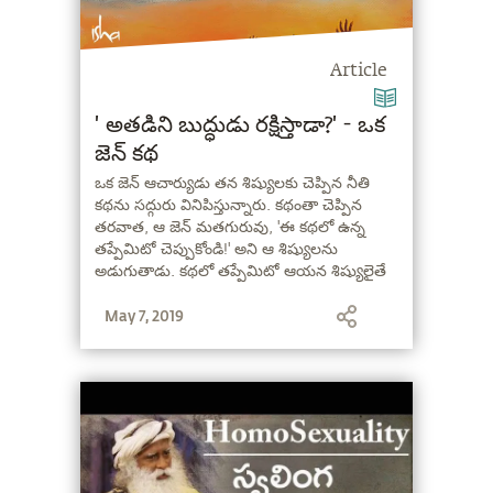
Article
'అతడిని బుద్ధుడు రక్షిస్తాడా?' - ఒక
జెన్ కథ
ఒక జెన్ ఆచార్యుడు తన శిష్యులకు చెప్పిన నీతి
కథను సద్గురు వినిపిస్తున్నారు. కథంతా చెప్పిన
తరవాత, ఆ జెన్ మతగురువు, 'ఈ కథలో ఉన్న
తప్పేమిటో చెప్పుకోండి!' అని ఆ శిష్యులను
అడుగుతాడు. కథలో తప్పేమిటో ఆయన శిష్యులైతే
చెప్పలేక పోయారు. మీరు చెప్పగలరేమో చూడండి!
May 7, 2019