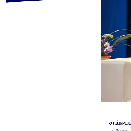
தாய்மைய