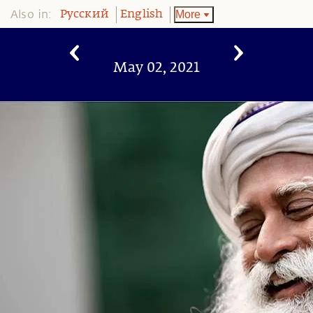
Also in:
More
Pусский
English
May 02, 2021