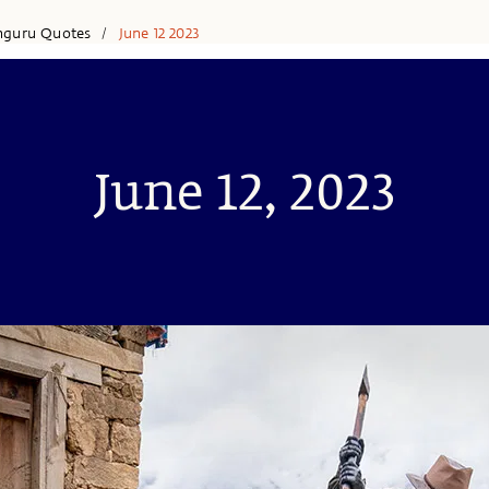
hguru Quotes
June 12 2023
/
June 12, 2023