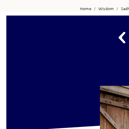
Home
Wisdom
Sad
/
/