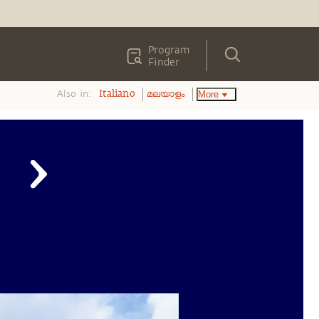
Program
Finder
Also in:
More
Italiano
മലയാളം