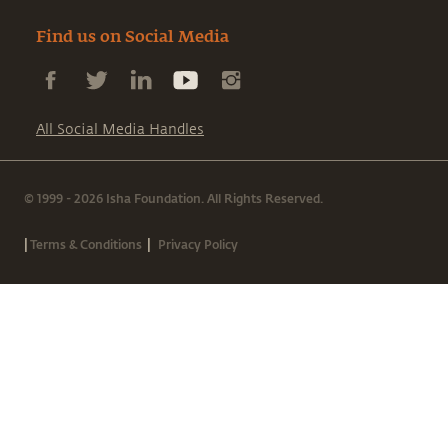
Find us on Social Media
All Social Media Handles
© 1999 - 2026 Isha Foundation. All Rights Reserved.
|
|
Terms & Conditions
Privacy Policy