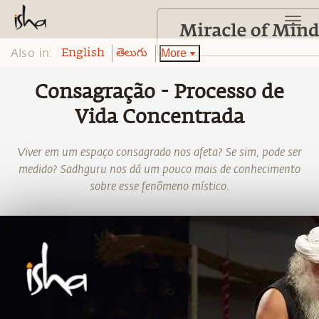
Also in:
More
English
తెలుగు
Consagração - Processo de
Vida Concentrada
Viver em um espaço consagrado nos afeta? Se sim, pode ser
medido? Sadhguru nos dá um pouco mais de conhecimento
sobre esse fenômeno místico.