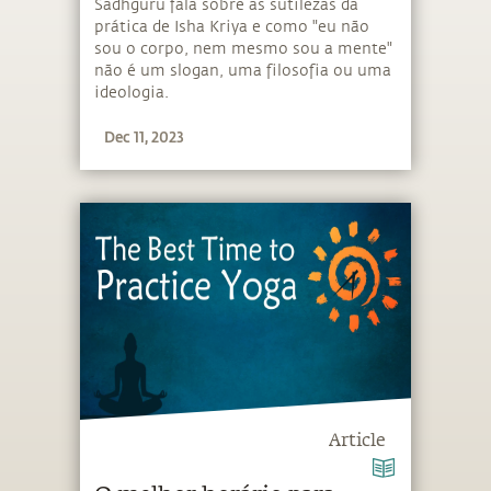
Sadhguru fala sobre as sutilezas da
prática de Isha Kriya e como "eu não
sou o corpo, nem mesmo sou a mente"
não é um slogan, uma filosofia ou uma
ideologia.
Dec 11, 2023
Article