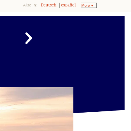
Also in:
More
Deutsch
español