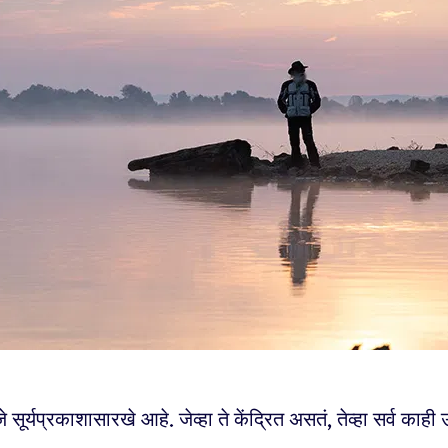
जे सूर्यप्रकाशासारखे आहे. जेव्हा ते केंद्रित असतं, तेव्हा सर्व काही