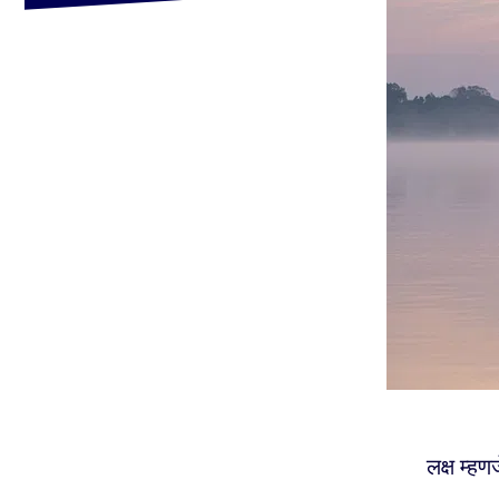
लक्ष म्हण