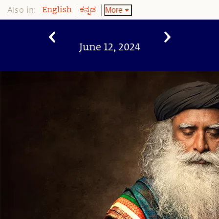
Also in:
More
English
ಕನ್ನಡ
June 12, 2024