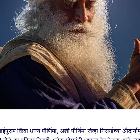
ूसम किंवा धान्य पौर्णिमा, अशी पौर्णिमा जेव्हा निसर्गाच्या औदार्याम