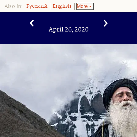
Also in:
More
Pусский
English
April 26, 2020