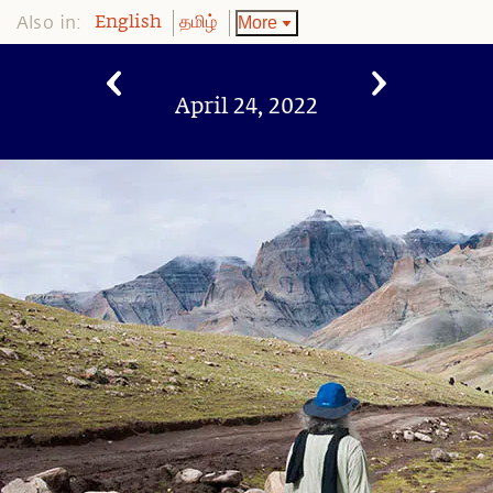
Also in:
More
English
தமிழ்
April 24, 2022