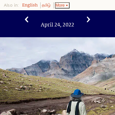
Also in:
More
English
தமிழ்
April 24, 2022