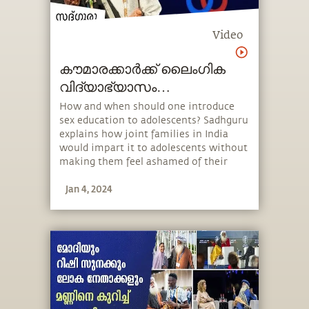
Video
കൗമാരക്കാർക്ക് ലൈംഗിക
വിദ്യാഭ്യാസം
നൽകേണ്ടതിന്റെ
How and when should one introduce
sex education to adolescents? Sadhguru
പ്രാധാന്യം Sex Education
explains how joint families in India
Teenssex-education-teens
would impart it to adolescents without
making them feel ashamed of their
biology and how one should approach
Jan 4, 2024
it in today’s day and age. He also speaks
about the importance of protecting
young adults from misinformation.