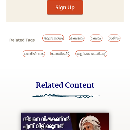
Sign Up
ആരോഗ്യം
ഭക്ഷണം
ക്ഷേമം
ശരീരം
Related Tags
അതിജീവനം
കോവിഡ്19
മണ്ണിനെ-രക്ഷിക്കൂ"
Related Content