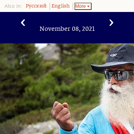
Also in:
More
Pусский
English
November 08, 2021