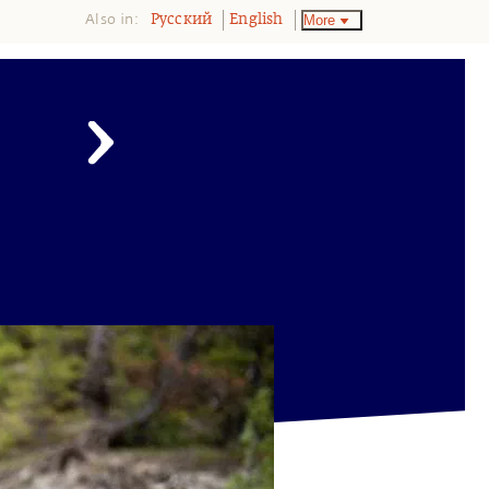
Also in:
More
Pусский
English