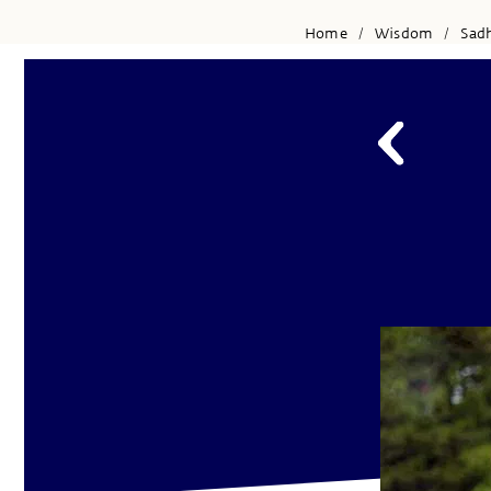
Home
Wisdom
Sad
/
/