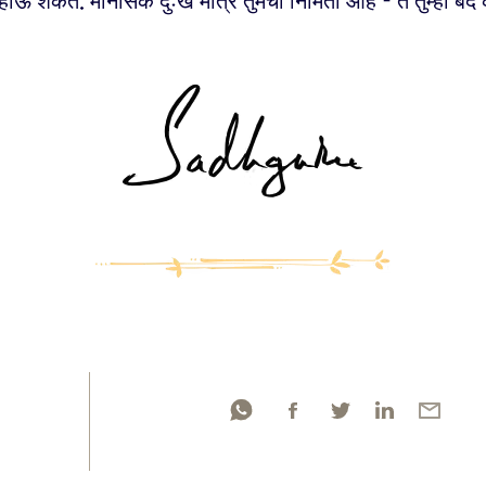
होऊ शकते. मानसिक दुःख मात्र तुमची निर्मिती आहे - ते तुम्ही बंद 