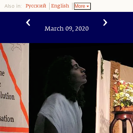
Also in:
More
Pусский
English
March 09, 2020