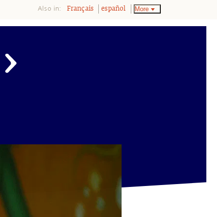
Also in:
More
Français
español