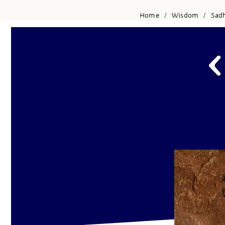
Home
Wisdom
Sad
/
/