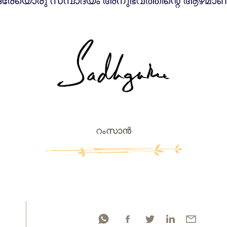
ഒരേയൊരു സമ്പാദ്യം അനുഭവത്തിന്റെ ആഴമാണ്
റംസാന്‍