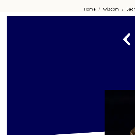
Home
Wisdom
Sad
/
/