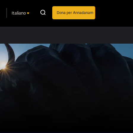
Italiano
Dona per Annadanam