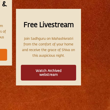
 &
Free Livestream
am
s of
ous
Join Sadhguru on Mahashivratri
from the comfort of your home
and receive the grace of Shiva on
this auspicious night.
Watch Archived
webstream