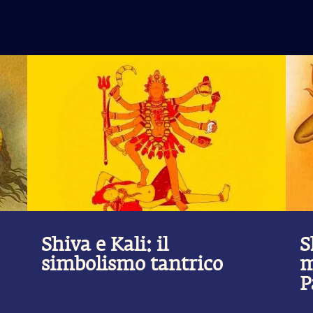
Shiva e Kali: il
S
simbolismo tantrico
m
P