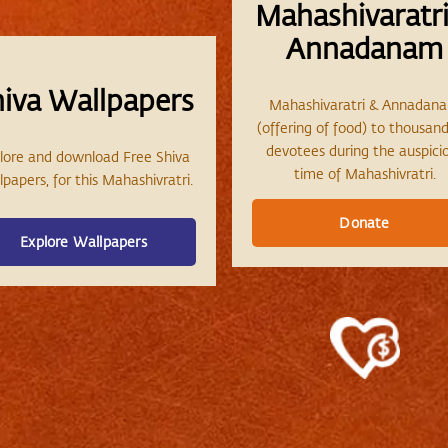
Mahashivaratri
Annadanam
hiva Wallpapers
Mahashivaratri & Annadan
(offering of food) to thousand
devotees during the auspici
lore and download Free Shiva
time of Mahashivratri.
papers, for this Mahashivratri.
Donate
Explore Wallpapers