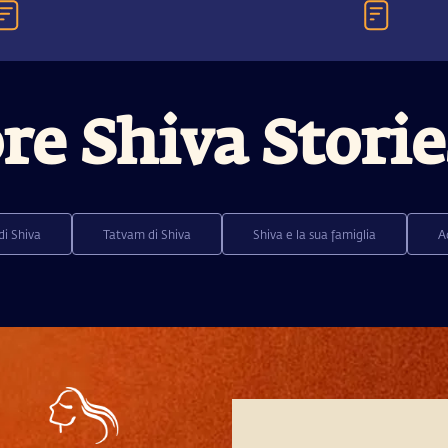
re Shiva Storie
di Shiva
Tatvam di Shiva
Shiva e la sua famiglia
A