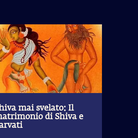
hiva mai svelato: Il
atrimonio di Shiva e
arvati