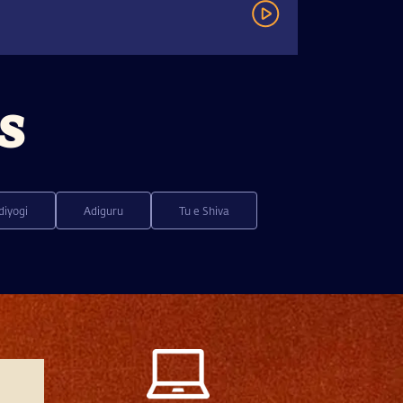
s
diyogi
Adiguru
Tu e Shiva