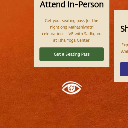
Attend In-Person
Get your seating pass for the
S
nightlong Mahashivratri
celebrations LIVE with Sadhguru
at Isha Yoga Center.
Exp
Wall
Get a Seating Pass