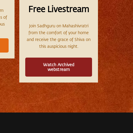
Free Livestream
am
s of
ous
Join Sadhguru on Mahashivratri
from the comfort of your home
and receive the grace of Shiva on
this auspicious night.
Watch Archived
webstream