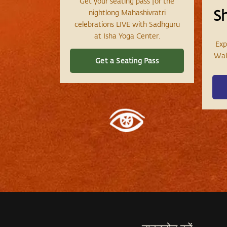
Get your seating pass for the
S
nightlong Mahashivratri
celebrations LIVE with Sadhguru
at Isha Yoga Center.
Exp
Wall
Get a Seating Pass