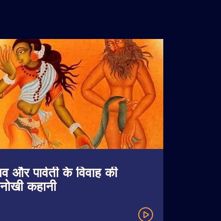
िव और पार्वती के विवाह की
नोखी कहानी