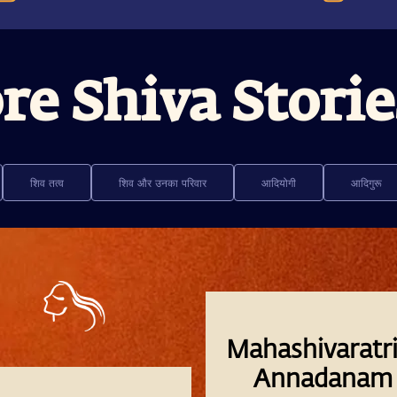
re Shiva Storie
शिव तत्व
शिव और उनका परिवार
आदियोगी
आदिगुरू
Mahashivaratri
Annadanam