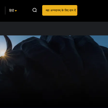
हिंदी
महा अन्नदानम् के लिए दान दें