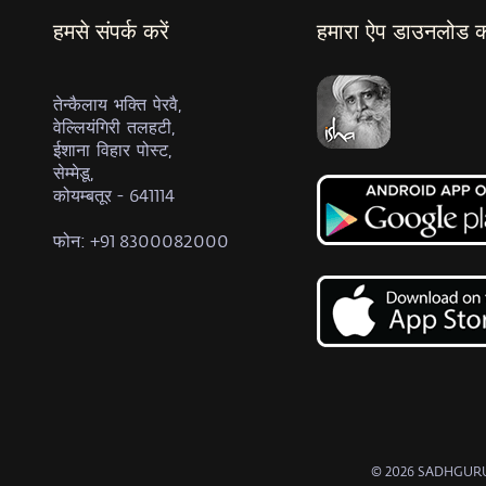
हमसे संपर्क करें
हमारा ऐप डाउनलोड कर
तेन्कैलाय भक्ति पेरवै,
वेल्लियंगिरी तलहटी,
ईशाना विहार पोस्ट,
सेम्मेडू,
कोयम्बतूर - 641114
फोन: +91 8300082000
© 2026 SADHGURU