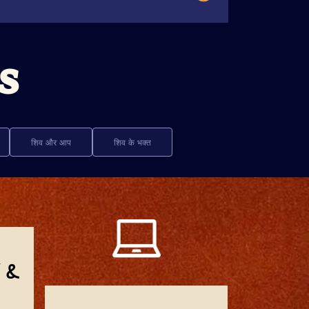
s
शिव और आप
शिव के भक्त
 &