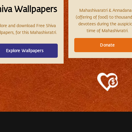
hiva Wallpapers
Mahashivaratri & Annadan
(offering of food) to thousand
devotees during the auspici
lore and download Free Shiva
time of Mahashivratri.
papers, for this Mahashivratri.
Donate
Explore Wallpapers