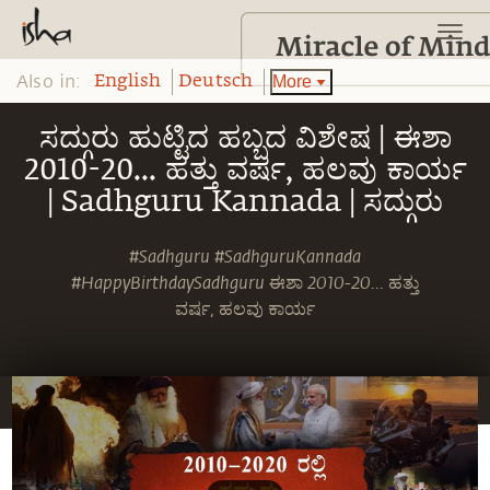
Also in:
More
English
Deutsch
ಸದ್ಗುರು ಹುಟ್ಟಿದ ಹಬ್ಬದ ವಿಶೇಷ | ಈಶಾ
2010-20... ಹತ್ತು ವರ್ಷ, ಹಲವು ಕಾರ್ಯ
| Sadhguru Kannada | ಸದ್ಗುರು
#Sadhguru #SadhguruKannada
#HappyBirthdaySadhguru ಈಶಾ 2010-20... ಹತ್ತು
ವರ್ಷ, ಹಲವು ಕಾರ್ಯ