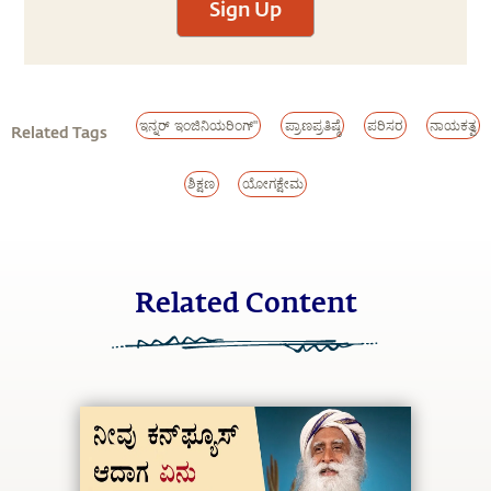
Sign Up
ಇನ್ನರ್ ಇಂಜಿನಿಯರಿಂಗ್"
ಪ್ರಾಣಪ್ರತಿಷ್ಠೆ
ಪರಿಸರ
ನಾಯಕತ್ವ
Related Tags
ಶಿಕ್ಷಣ
ಯೋಗಕ್ಷೇಮ
Related Content