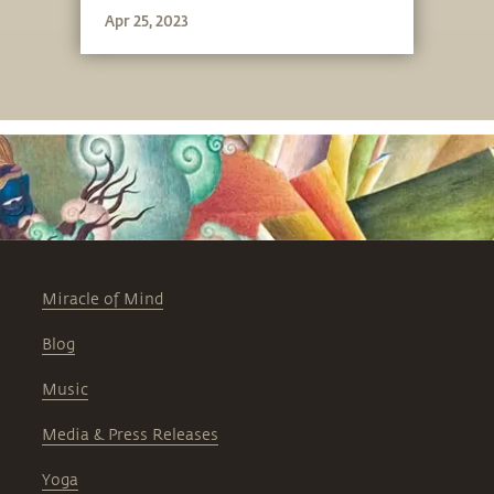
Apr 25, 2023
Miracle of Mind
Blog
Music
Media & Press Releases
Yoga