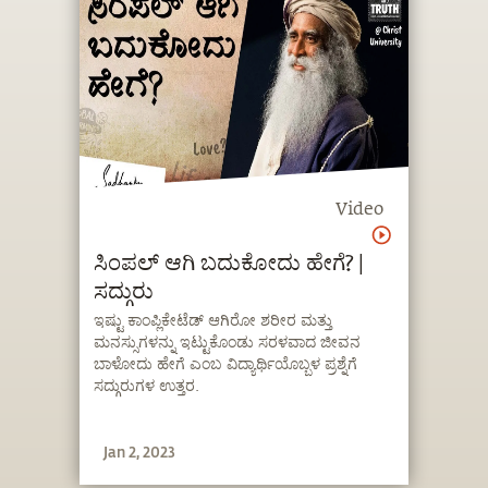
Video
ಸಿಂಪಲ್ ಆಗಿ ಬದುಕೋದು ಹೇಗೆ? |
ಸದ್ಗುರು
ಇಷ್ಟು ಕಾಂಪ್ಲಿಕೇಟೆಡ್ ಆಗಿರೋ ಶರೀರ ಮತ್ತು
ಮನಸ್ಸುಗಳನ್ನು ಇಟ್ಟುಕೊಂಡು ಸರಳವಾದ ಜೀವನ
ಬಾಳೋದು ಹೇಗೆ ಎಂಬ ವಿದ್ಯಾರ್ಥಿಯೊಬ್ಬಳ ಪ್ರಶ್ನೆಗೆ
ಸದ್ಗುರುಗಳ ಉತ್ತರ.
Jan 2, 2023