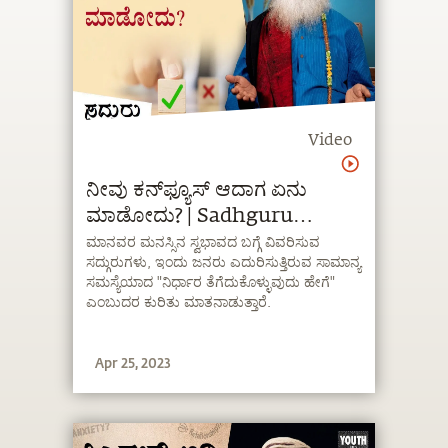
Video
ನೀವು ಕನ್‍ಫ್ಯೂಸ್ ಆದಾಗ ಏನು
ಮಾಡೋದು? | Sadhguru
Kannada
ಮಾನವರ ಮನಸ್ಸಿನ ಸ್ವಭಾವದ ಬಗ್ಗೆ ವಿವರಿಸುವ
ಸದ್ಗುರುಗಳು, ಇಂದು ಜನರು ಎದುರಿಸುತ್ತಿರುವ ಸಾಮಾನ್ಯ
ಸಮಸ್ಯೆಯಾದ "ನಿರ್ಧಾರ ತೆಗೆದುಕೊಳ್ಳುವುದು ಹೇಗೆ"
ಎಂಬುದರ ಕುರಿತು ಮಾತನಾಡುತ್ತಾರೆ.
Apr 25, 2023