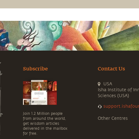
Subscribe
Contact Us
USA
Isha Institute of In
Sciences (USA)
support.ishafou
Join 1.2 Million people
Other Centres
from around the world,
get wisdom articles
delivered in the mailbox
for free.