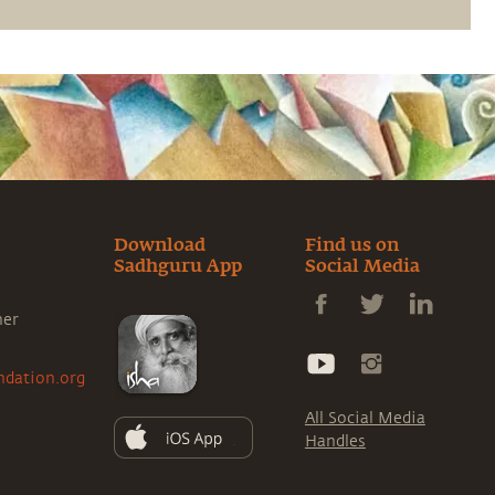
Download
Find us on
Sadhguru App
Social Media
ner
ndation.org
All Social Media
Handles