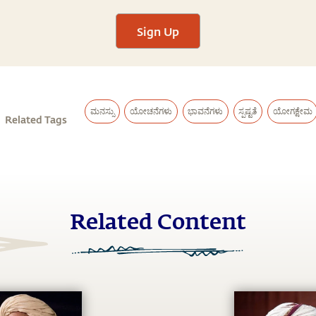
Sign Up
ಮನಸ್ಸು
ಯೋಚನೆಗಳು
ಭಾವನೆಗಳು
ಸ್ಪಷ್ಟತೆ
ಯೋಗಕ್ಷೇಮ
Related Tags
Related Content