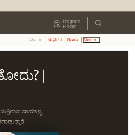
Program
Finder
Also in:
More
English
తెలుగు
ಡೋದು? |
ುತ್ತಿರುವ ಸಾಮಾನ್ಯ
ಾಡುತ್ತಾರೆ.