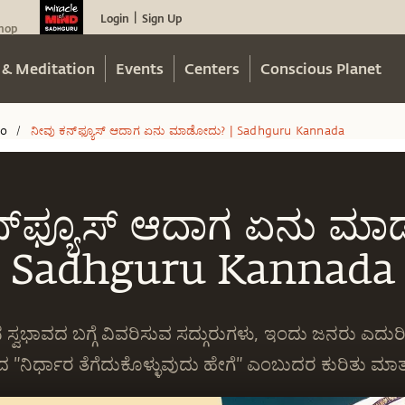
Login
Sign Up
|
hop
 & Meditation
Events
Centers
Conscious Planet
eo
ನೀವು ಕನ್‍ಫ್ಯೂಸ್ ಆದಾಗ ಏನು ಮಾಡೋದು? | Sadhguru Kannada
/
ನ್‍ಫ್ಯೂಸ್ ಆದಾಗ ಏನು ಮಾ
Sadhguru Kannada
್ವಭಾವದ ಬಗ್ಗೆ ವಿವರಿಸುವ ಸದ್ಗುರುಗಳು, ಇಂದು ಜನರು ಎದುರಿಸ
 "ನಿರ್ಧಾರ ತೆಗೆದುಕೊಳ್ಳುವುದು ಹೇಗೆ" ಎಂಬುದರ ಕುರಿತು ಮಾತನ