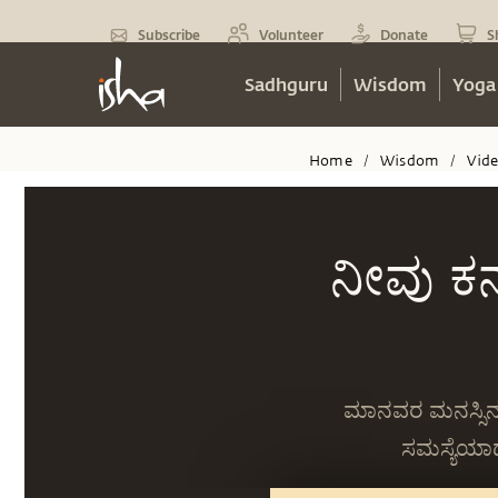
Subscribe
Volunteer
Donate
S
Sadhguru
Wisdom
Yoga
Home
Wisdom
Vid
/
/
ನೀವು ಕ
ಮಾನವರ ಮನಸ್ಸಿನ ಸ
ಸಮಸ್ಯೆಯಾದ