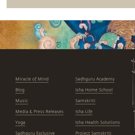
Miracle of Mind
Sadhguru Academy
Blog
Isha Home School
Music
Samskriti
Media & Press Releases
Isha Life
Yoga
Isha Health Solutions
Sadhguru Exclusive
Project Samskriti