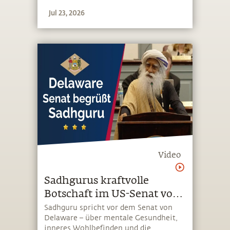
Wohlbefinden entfalten kann
Jul 23, 2026
Video
Sadhgurus kraftvolle
Botschaft im US-Senat von
Delaware
Sadhguru spricht vor dem Senat von
Delaware – über mentale Gesundheit,
inneres Wohlbefinden und die