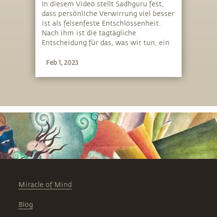
In diesem Video stellt Sadhguru fest,
dass persönliche Verwirrung viel besser
ist als felsenfeste Entschlossenheit.
Nach ihm ist die tagtägliche
Entscheidung für das, was wir tun, ein
Zeugnis für unser Lebendigsein
Feb 1, 2023
Miracle of Mind
Blog