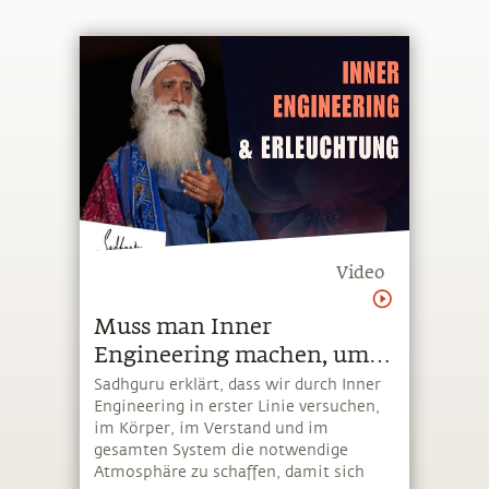
Video
Muss man Inner
Engineering machen, um
erleuchtet zu werden?
Sadhguru erklärt, dass wir durch Inner
Engineering in erster Linie versuchen,
im Körper, im Verstand und im
gesamten System die notwendige
Atmosphäre zu schaffen, damit sich