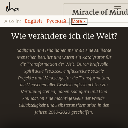
Also in:
More
English
Pусский
Wie verändere ich die Welt?
Sadhguru und Isha haben mehr als eine Milliarde
Menschen berührt und waren ein Katalysator für
die Transformation der Welt. Durch kraftvolle
spirituelle Prozesse, einflussreiche soziale
Projekte und Werkzeuge für die Transformation,
die Menschen aller Gesellschaftsschichten zur
Verfügung stehen, haben Sadhguru und Isha
Foundation eine mächtige Welle der Freude,
Glückseligkeit und Selbsttransformation in den
Jahren 2010-2020 geschaffen.