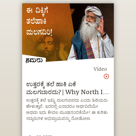
Video
ಉತ್ತರಕ್ಕೆ ತಲೆ ಹಾಕಿ ಏಕೆ
ಮಲಗಬಾರದು? | Why North Is
Not The Best Direction To
ಉತ್ತರಕ್ಕೆ ತಲೆ ಇಟ್ಟು ಮಲಗಬಾರದು ಎಂದು ಹಿರಿಯರು
ಹೇಳುತ್ತಾರೆ. ಇದರಲ್ಲಿ ಏನಾದರೂ ಅರ್ಥವಿದೆಯೇ
Sleep | Kannada
ಅಥವಾ ಇದು ಕೇವಲ ಮೂಢನಂಬಿಕೆಯೇ? ಈ ಕುರಿತು
ಸದ್ಗುರುಗಳ ಅಭಿಪ್ರಾಯವನ್ನು ನೋಡೋಣ.