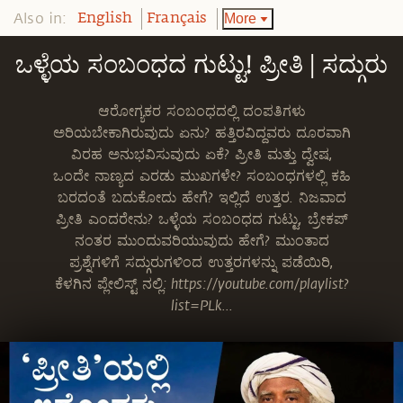
Also in:
More
English
Français
ಒಳ್ಳೆಯ ಸಂಬಂಧದ ಗುಟ್ಟು! ಪ್ರೀತಿ | ಸದ್ಗುರು
ಆರೋಗ್ಯಕರ ಸಂಬಂಧದಲ್ಲಿ ದಂಪತಿಗಳು
ಅರಿಯಬೇಕಾಗಿರುವುದು ಏನು? ಹತ್ತಿರವಿದ್ದವರು ದೂರವಾಗಿ
ವಿರಹ ಅನುಭವಿಸುವುದು ಏಕೆ? ಪ್ರೀತಿ ಮತ್ತು ದ್ವೇಷ,
ಒಂದೇ ನಾಣ್ಯದ ಎರಡು ಮುಖಗಳೇ? ಸಂಬಂಧಗಳಲ್ಲಿ ಕಹಿ
ಬರದಂತೆ ಬದುಕೋದು ಹೇಗೆ? ಇಲ್ಲಿದೆ ಉತ್ತರ. ನಿಜವಾದ
ಪ್ರೀತಿ ಎಂದರೇನು? ಒಳ್ಳೆಯ ಸಂಬಂಧದ ಗುಟ್ಟು, ಬ್ರೇಕಪ್
ನಂತರ ಮುಂದುವರಿಯುವುದು ಹೇಗೆ? ಮುಂತಾದ
ಪ್ರಶ್ನೆಗಳಿಗೆ ಸದ್ಗುರುಗಳಿಂದ ಉತ್ತರಗಳನ್ನು ಪಡೆಯಿರಿ,
ಕೆಳಗಿನ ಪ್ಲೇಲಿಸ್ಟ್ ನಲ್ಲಿ: https://youtube.com/playlist?
list=PLk...