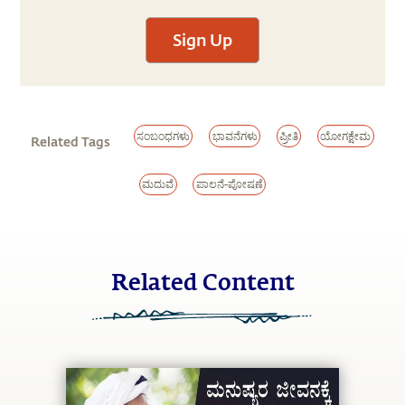
Sign Up
ಸಂಬಂಧಗಳು
ಭಾವನೆಗಳು
ಪ್ರೀತಿ
ಯೋಗಕ್ಷೇಮ
Related Tags
ಮದುವೆ
ಪಾಲನೆ-ಪೋಷಣೆ
Related Content