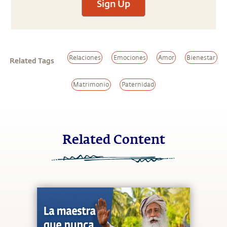
Sign Up
Relaciones
Emociones
Amor
Bienestar
Related Tags
Matrimonio
Paternidad
Related Content