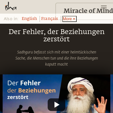
Also in:
More
English
Français
Der Fehler, der Beziehungen
zerstört
Sadhguru befasst sich mit einer heimtückischen
Sache, die Menschen tun und die ihre Beziehungen
kaputt macht