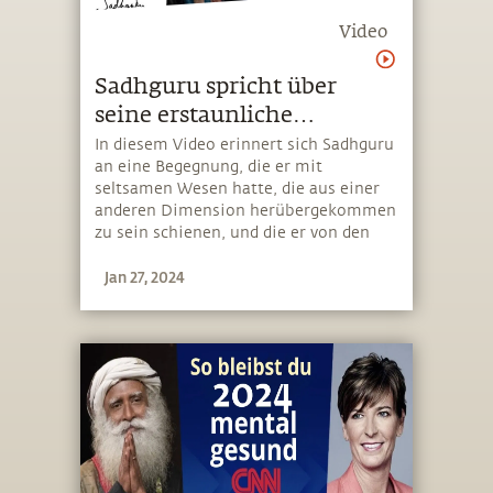
Video
Sadhguru spricht über
seine erstaunliche
Begegnung mit Aliens
In diesem Video erinnert sich Sadhguru
an eine Begegnung, die er mit
seltsamen Wesen hatte, die aus einer
anderen Dimension herübergekommen
zu sein schienen, und die er von den
traditionell anerkannten Wesen
Jan 27, 2024
anderer Bereiche unterscheidet