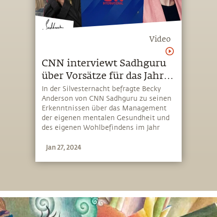
Video
CNN interviewt Sadhguru
über Vorsätze für das Jahr
2024
In der Silvesternacht befragte Becky
Anderson von CNN Sadhguru zu seinen
Erkenntnissen über das Management
der eigenen mentalen Gesundheit und
des eigenen Wohlbefindens im Jahr
2024. Im Interview sprach Sadhguru
Jan 27, 2024
auch darüber, wie sich das Thema
Klimaschutz von „Öl“ auf „Boden“ zu
verlagern beginnt, und warum wir uns
im kommenden Jahr weltweit um eine
Erhöhung des organischen Anteils im
Boden bemühen müssen