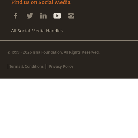
Find us on Social Media
All Social Media Handles
© 1999 - 2026 Isha Foundation. All Rights Reserved.
|
|
Terms & Conditions
Privacy Policy