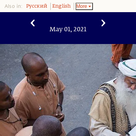
Also in:
More
Pусский
English
May 01, 2021